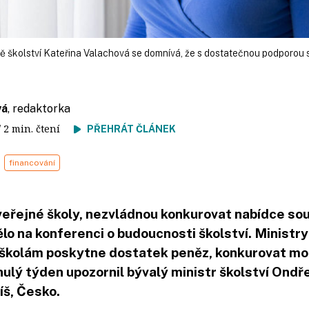
yně školství Kateřina Valachová se domnívá, že s dostatečnou podporou s
vá
, redaktorka
/ 2 min. čtení
PŘEHRÁT ČLÁNEK
financování
eřejné školy, nezvládnou konkurovat nabídce sou
nělo na konferenci o budoucnosti školství. Minist
m školám poskytne dostatek peněz, konkurovat mo
nulý týden upozornil bývalý ministr školství Ondř
íš, Česko.