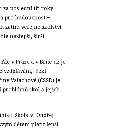
 za poslední tři roky.
la pro budoucnost −
 zatím veřejné školství
hle nezlepší, širší
Ale v Praze a v Brně už je
 vzdělávání," řekl
řiny Valachové (ČSSD) je
problémů škol a jejich
nistr školství Ondřej
svým dětem platit lepší