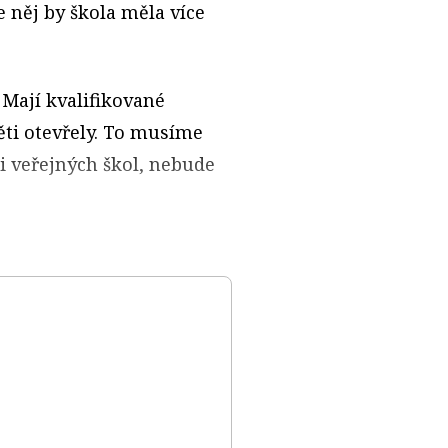
e něj by škola měla více
. Mají kvalifikované
ěti otevřely. To musíme
íti veřejných škol, nebude