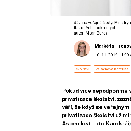
Sází na veřejné školy. Ministr
tlaku těch soukromých.
autor:
Milan Bureš
Markéta Hrono
16. 11. 2016
11:00
školství
Valachová Kateřina
Pokud více nepodpoříme v
privatizace školství, zaz
věří, že když se veřejný
privatizace školství už mi
Aspen Institutu Kam kráč