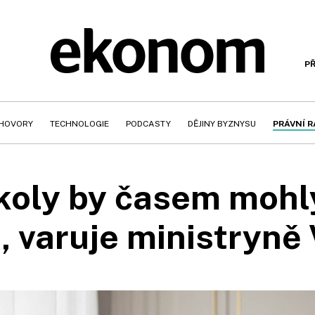
PŘ
HOVORY
TECHNOLOGIE
PODCASTY
DĚJINY BYZNYSU
PRÁVNÍ 
koly by časem mohl
 varuje ministryně