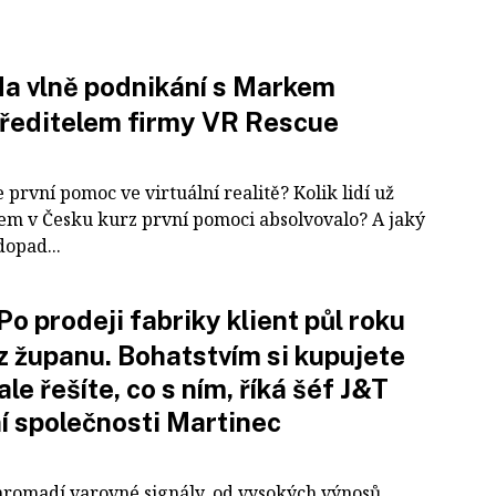
a vlně podnikání s Markem
ředitelem firmy VR Rescue
e první pomoc ve virtuální realitě? Kolik lidí už
em v Česku kurz první pomoci absolvovalo? A jaký
dopad...
Po prodeji fabriky klient půl roku
 z županu. Bohatstvím si kupujete
ale řešíte, co s ním, říká šéf J&T
ní společnosti Martinec
 hromadí varovné signály, od vysokých výnosů