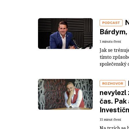
N
PODCAST
Bárdym, 
1 minuta čtení
Jak se trénuj
tímto způsob
společenský 
ROZHOVOR
nevylezl
čas. Pak 
Investič
15 minut čtení
Na trzích se