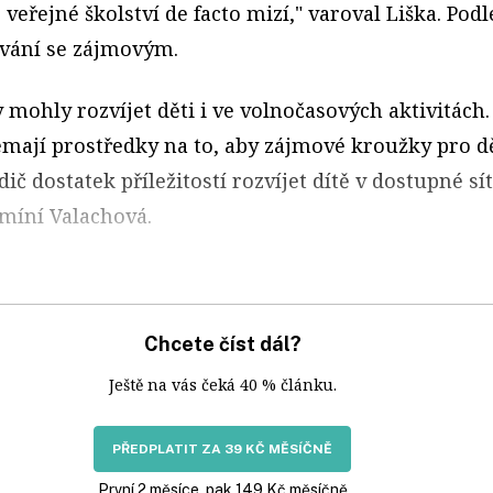
 veřejné školství de facto mizí," varoval Liška. Podl
ávání se zájmovým.
ly mohly rozvíjet děti i ve volnočasových aktivitách
emají prostředky na to, aby zájmové kroužky pro d
dič dostatek příležitostí rozvíjet dítě v dostupné s
 míní Valachová.
Chcete číst dál?
Ještě na vás čeká 40 % článku.
PŘEDPLATIT ZA 39 KČ MĚSÍČNĚ
První 2 měsíce, pak 149 Kč měsíčně