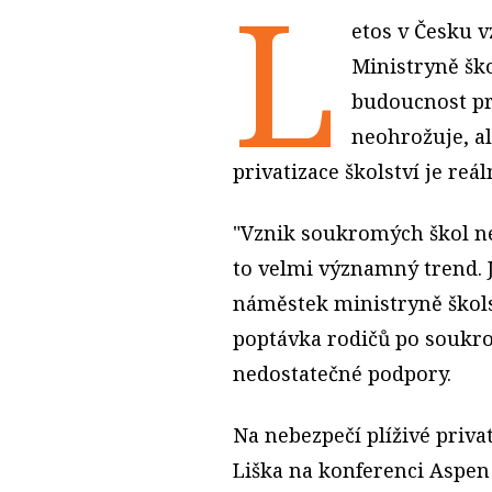
L
etos v Česku v
Ministryně ško
budoucnost pr
neohrožuje, ale
privatizace školství je reál
"Vznik soukromých škol nen
to velmi významný trend. J
náměstek ministryně školst
poptávka rodičů po soukr
nedostatečné podpory.
Na nebezpečí plíživé priva
Liška na konferenci Aspen 