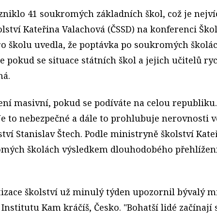
zniklo 41 soukromých základních škol, což je nejvíc
lství Kateřina Valachová (ČSSD) na konferenci Ško
o školu uvedla, že poptávka po soukromých školách
 pokud se situace státních škol a jejich učitelů ryc
ná.
í masivní, pokud se podíváte na celou republiku. 
e to nebezpečné a dále to prohlubuje nerovnosti ve
ví Stanislav Štech. Podle ministryně školství Kate
omých školách výsledkem dlouhodobého přehlížení 
tizace školství už minulý týden upozornil bývalý mi
Institutu Kam kráčíš, Česko. "Bohatší lidé začínají 