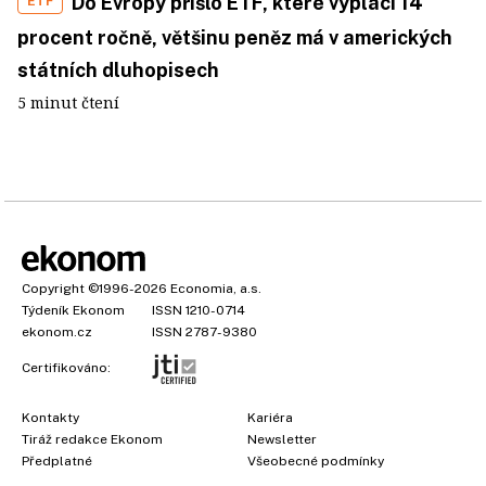
Do Evropy přišlo ETF, které vyplácí 14
ETF
procent ročně, většinu peněz má v amerických
státních dluhopisech
5 minut čtení
Copyright
©1996-2026
Economia, a.s.
Týdeník Ekonom
ISSN 1210-0714
ekonom.cz
ISSN 2787-9380
Certifikováno:
Kontakty
Kariéra
Tiráž redakce Ekonom
Newsletter
Předplatné
Všeobecné podmínky