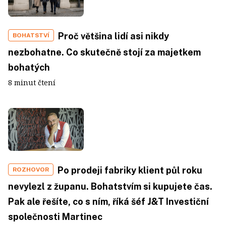
Proč většina lidí asi nikdy
BOHATSTVÍ
nezbohatne. Co skutečně stojí za majetkem
bohatých
8 minut čtení
Po prodeji fabriky klient půl roku
ROZHOVOR
nevylezl z županu. Bohatstvím si kupujete čas.
Pak ale řešíte, co s ním, říká šéf J&T Investiční
společnosti Martinec