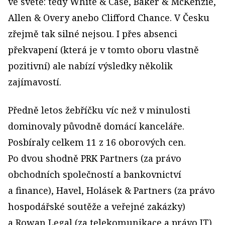
ve světě: tedy White & Case, Baker & McKenzie,
Allen & Overy anebo Clifford Chance. V Česku
zřejmě tak silné nejsou. I přes absenci
překvapení (která je v tomto oboru vlastně
pozitivní) ale nabízí výsledky několik
zajímavostí.
Předně letos žebříčku víc než v minulosti
dominovaly původně domácí kanceláře.
Posbíraly celkem 11 z 16 oborových cen.
Po dvou shodně PRK Partners (za právo
obchodních společností a bankovnictví
a finance), Havel, Holásek & Partners (za právo
hospodářské soutěže a veřejné zakázky)
a Rowan Legal (za telekomunikace a právo IT).