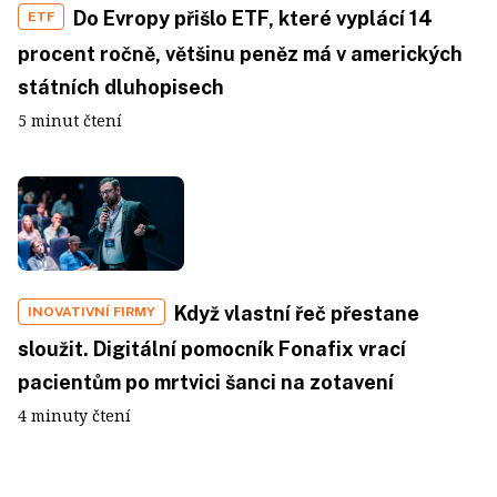
Do Evropy přišlo ETF, které vyplácí 14
ETF
procent ročně, většinu peněz má v amerických
státních dluhopisech
5 minut čtení
Když vlastní řeč přestane
INOVATIVNÍ FIRMY
sloužit. Digitální pomocník Fonafix vrací
pacientům po mrtvici šanci na zotavení
4 minuty čtení