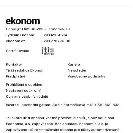
Copyright
©1996-2026
Economia, a.s.
Týdeník Ekonom
ISSN 1210-0714
ekonom.cz
ISSN 2787-9380
Certifikováno:
Kontakty
Kariéra
Tiráž redakce Ekonom
Newsletter
Předplatné
Všeobecné podmínky
Prohlášení o cookies
Nastavení soukromí
Ochrana osobních údajů
Inzerce
, obchodní garant:
Adéla Formáčková
,
+420 739 500 832
Jakékoliv užití obsahu, včetně převzetí článků, je bez souhlasu
Economia, a.s. zapovězeno. Bez souhlasu Economia, a.s. je
zapovězeno též rozmnožování obsahu pro účely automatizované