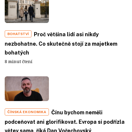
Proč většina lidí asi nikdy
BOHATSTVÍ
nezbohatne. Co skutečně stojí za majetkem
bohatých
8 minut čtení
Čínu bychom neměli
ČÍNSKÁ EKONOMIKA
podceňovat ani glorifikovat. Evropa si podřízla
větev sama, říká Dan Vořechovský