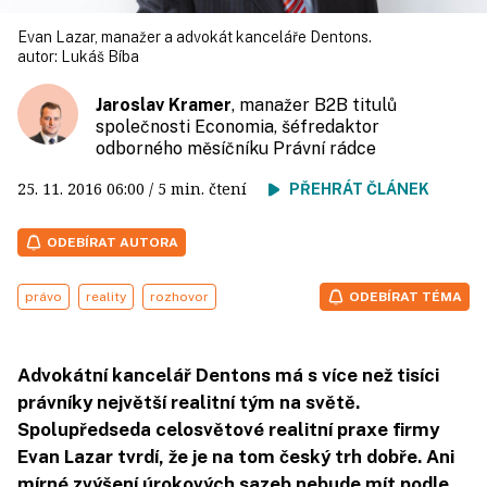
Evan Lazar, manažer a advokát kanceláře Dentons.
autor:
Lukáš Bíba
Jaroslav Kramer
, manažer B2B titulů
společnosti Economia, šéfredaktor
odborného měsíčníku Právní rádce
25. 11. 2016
06:00
/ 5 min. čtení
PŘEHRÁT ČLÁNEK
ODEBÍRAT AUTORA
právo
reality
rozhovor
ODEBÍRAT TÉMA
Advokátní kancelář Dentons má s více než tisíci
právníky největší realitní tým na světě.
Spolupředseda celosvětové realitní praxe firmy
Evan Lazar tvrdí, že je na tom český trh dobře. Ani
mírné zvýšení úrokových sazeb nebude mít podle