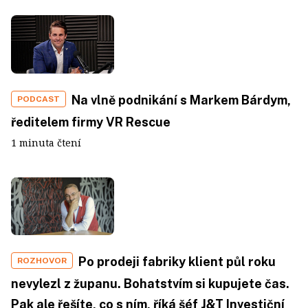
Na vlně podnikání s Markem Bárdym,
PODCAST
ředitelem firmy VR Rescue
1 minuta čtení
Po prodeji fabriky klient půl roku
ROZHOVOR
nevylezl z županu. Bohatstvím si kupujete čas.
Pak ale řešíte, co s ním, říká šéf J&T Investiční