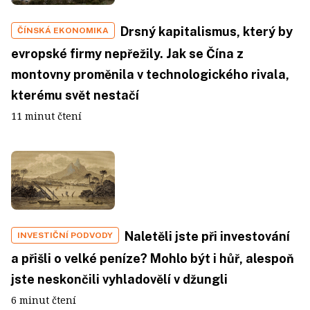
Drsný kapitalismus, který by
ČÍNSKÁ EKONOMIKA
evropské firmy nepřežily. Jak se Čína z
montovny proměnila v technologického rivala,
kterému svět nestačí
11 minut čtení
Naletěli jste při investování
INVESTIČNÍ PODVODY
a přišli o velké peníze? Mohlo být i hůř, alespoň
jste neskončili vyhladovělí v džungli
6 minut čtení