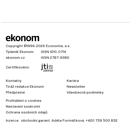
Copyright
©1996-2026
Economia, a.s.
Týdeník Ekonom
ISSN 1210-0714
ekonom.cz
ISSN 2787-9380
Certifikováno:
Kontakty
Kariéra
Tiráž redakce Ekonom
Newsletter
×
Předplatné
Všeobecné podmínky
Prohlášení o cookies
Nastavení soukromí
Ochrana osobních údajů
Vyzkoušejte Ekonom již za
Inzerce
, obchodní garant:
Adéla Formáčková
,
+420 739 500 832
39 kč za měsíc!