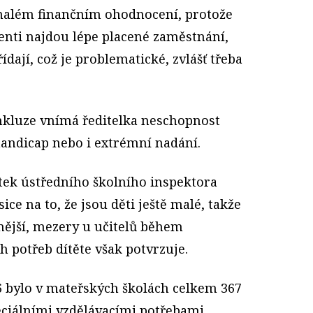
malém finančním ohodnocení, protože
tenti najdou lépe placené zaměstnání,
řídají, což je problematické, zvlášť třeba
inkluze vnímá ředitelka neschopnost
 handicap nebo i extrémní nadání.
tek ústředního školního inspektora
ce na to, že jsou děti ještě malé, takže
ější, mezery u učitelů během
h potřeb dítěte však potvrzuje.
6 bylo v mateřských školách celkem 367
peciálními vzdělávacími potřebami.