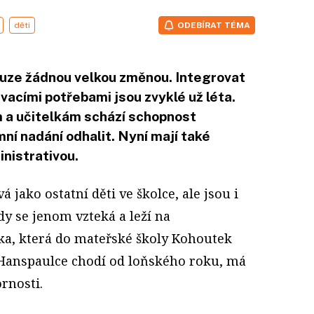
děti
ODEBÍRAT TÉMA
kluze žádnou velkou změnou. Integrovat
ávacími potřebami jsou zvyklé už léta.
 a učitelkám schází schopnost
ní nadání odhalit. Nyní mají také
nistrativou.
á jako ostatní děti ve školce, ale jsou i
dy se jenom vzteká a leží na
ka, která do mateřské školy Kohoutek
Hanspaulce chodí od loňského roku, má
rnosti.