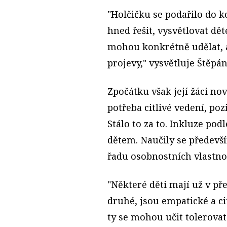
"Holčičku se podařilo do ko
hned řešit, vysvětlovat dět
mohou konkrétně udělat, a
projevy," vysvětluje Štěpá
Zpočátku však její žáci no
potřeba citlivé vedení, poz
Stálo to za to. Inkluze po
dětem. Naučily se předevš
řadu osobnostních vlastnos
"Některé děti mají už v p
druhé, jsou empatické a cit
ty se mohou učit tolerovat