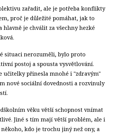
lektivu zařadit, ale je potřeba konflikty
em, proč je důležité pomáhat, jak to
 hlavně je chválit za všechny hezké
nková.
vé situaci nerozuměli, bylo proto
itivní postoj a spousta vysvětlování.
dle učitelky přinesla mnohé i "zdravým"
ím nové sociální dovednosti a rozvinuly
tí.
ředškolním věku větší schopnost vnímat
livé. Jiné s tím mají větší problém, ale i
 někoho, kdo je trochu jiný než ony, a