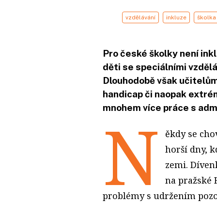
vzdělávání
inkluze
školka
Pro české školky není in
děti se speciálními vzděl
Dlouhodobě však učitelům
handicap či naopak extrém
mnohem více práce s admi
N
ěkdy se chov
horší dny, k
zemi. Díven
na pražské 
problémy s udržením pozo