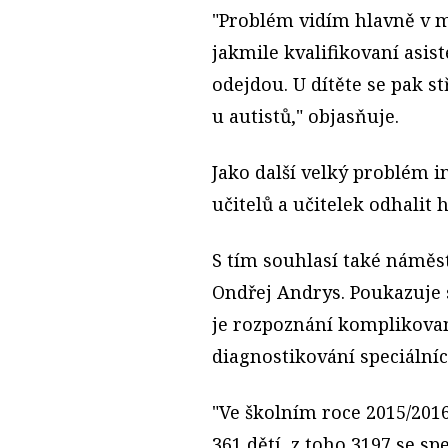
"Problém vidím hlavně v 
jakmile kvalifikovaní asis
odejdou. U dítěte se pak st
u autistů," objasňuje.
Jako další velký problém 
učitelů a učitelek odhalit
S tím souhlasí také náměs
Ondřej Andrys. Poukazuje si
je rozpoznání komplikovan
diagnostikování speciálníc
"Ve školním roce 2015/201
361 dětí, z toho 3197 se s