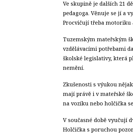
Ve skupině je dalších 21 d
pedagoga. Věnuje se jí a v
Procvičují třeba motoriku 
Tuzemským mateřským škol
vzdělávacími potřebami dař
školské legislativy, která pl
nemění.
Zkušenosti s výukou něj
mají právě i v mateřské šk
na vozíku nebo holčička s
V současné době vyučují dvě
Holčička s poruchou pozorn