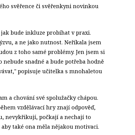
ového svěřence či svěřenkyni novinkou
jak bude inkluze probíhat v praxi.
ýzvu, a ne jako nutnost. Neříkala jsem
 budou z toho samé problémy. Jen jsem si
to nebude snadné a bude potřeba hodně
vávat," popisuje učitelka s mnohaletou
ram a chování své spolužačky chápou.
 během vzdělávací hry znají odpověď,
u, nevykřikují, počkají a nechají to
, aby také ona měla nějakou motivaci.