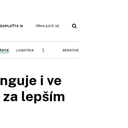
EDPLAŤTE SI
PŘIHLASTE SE
BENATIVE
RÁDCE
LOGISTIKA
nguje i ve
í za lepším