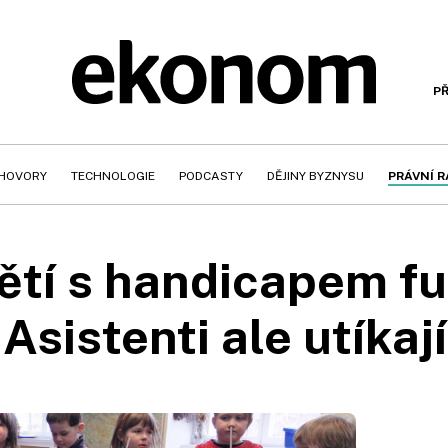
PŘ
HOVORY
TECHNOLOGIE
PODCASTY
DĚJINY BYZNYSU
PRÁVNÍ 
ětí s handicapem fu
Asistenti ale utíkaj