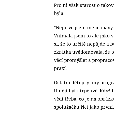
Pro ni však starost o tak
byla.
"Nejprve jsem měla obavy, 
Vnímala jsem to ale jako v
si, že to určitě nepůjde a
zkrátka uvědomovala, že 
věcí promýšlet a propraco
praxí.
Ostatní děti prý jiný prog
Umějí být i trpělivé. Když
vědí třeba, co je na obrázk
spolužačku říct jako první