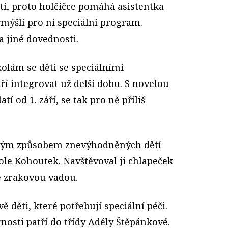
ětí, proto holčičce pomáhá asistentka
ymýšlí pro ni speciální program.
a jiné dovednosti.
ám se děti se speciálními
í integrovat už delší dobu. S novelou
atí od 1. září, se tak pro ně příliš
akým způsobem znevýhodněných dětí
ole Kohoutek. Navštěvoval ji chlapeček
e zrakovou vadou.
 děti, které potřebují speciální péči.
osti patří do třídy Adély Štěpánkové.