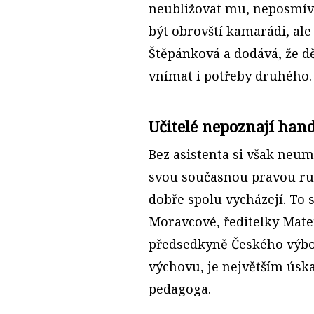
neubližovat mu, neposmív
být obrovští kamarádi, ale
Štěpánková a dodává, že dě
vnímat i potřeby druhého.
Učitelé nepoznají han
Bez asistenta si však neum
svou současnou pravou ruko
dobře spolu vycházejí. To s
Moravcové, ředitelky Mateř
předsedkyně Českého výbo
výchovu, je největším úska
pedagoga.