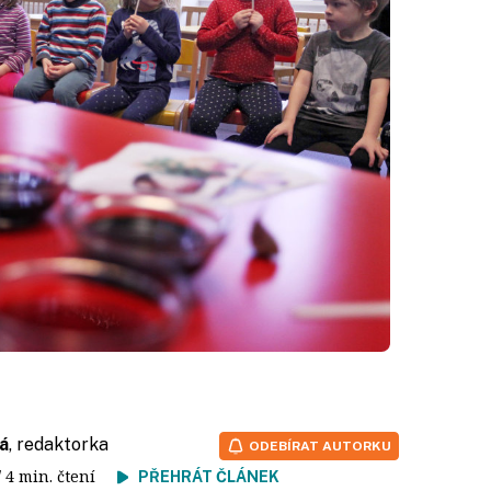
o
á
, redaktorka
ODEBÍRAT AUTORKU
/ 4 min. čtení
PŘEHRÁT ČLÁNEK