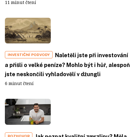
11 minut čtení
Naletěli jste při investování
INVESTIČNÍ PODVODY
a přišli o velké peníze? Mohlo být i hůř, alespoň
jste neskončili vyhladovělí v džungli
6 minut čtení
Jak poznat kvalitní zmrzlinu? Měla
ROZHOVOR