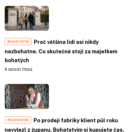
Proč většina lidí asi nikdy
BOHATSTVÍ
nezbohatne. Co skutečně stojí za majetkem
bohatých
8 minut čtení
Po prodeji fabriky klient půl roku
ROZHOVOR
nevylezl z županu. Bohatstvím si kupujete čas.