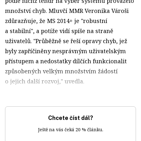
podle nichž tendr na výběr systému provázelo
množství chyb. Mluvčí MMR Veronika Vároši
zdůrazňuje, že MS 2014+ je "robustní
a stabilní", a potíže vidí spíše na straně
uživatelů. "Průběžně se řeší opravy chyb, jež
byly zapříčiněny nesprávným uživatelským
přístupem a nedostatky dílčích funkcionalit
způsobených velkým množstvím žádostí
o jejich další rozvoj," uvedla.
Chcete číst dál?
Ještě na vás čeká 20 % článku.