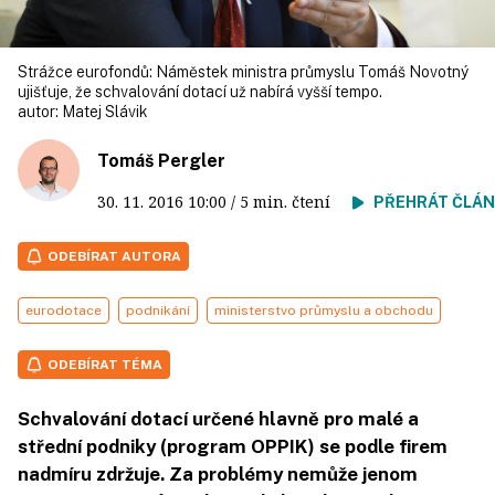
Strážce eurofondů: Náměstek ministra průmyslu Tomáš Novotný
ujišťuje, že schvalování dotací už nabírá vyšší tempo.
autor:
Matej Slávik
Tomáš Pergler
30. 11. 2016
10:00
/ 5 min. čtení
PŘEHRÁT ČLÁ
ODEBÍRAT AUTORA
eurodotace
podnikání
ministerstvo průmyslu a obchodu
ODEBÍRAT TÉMA
Schvalování dotací určené hlavně pro malé a
střední podniky (program OPPIK) se podle firem
nadmíru zdržuje. Za problémy nemůže jenom