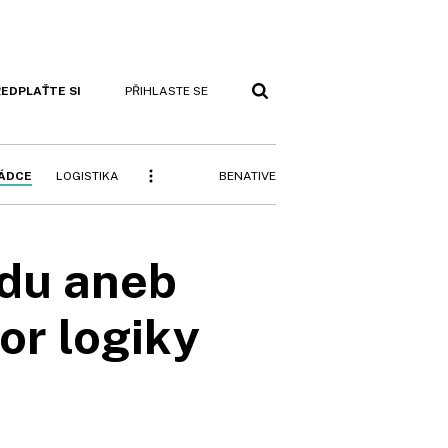
EDPLAŤTE SI
PŘIHLASTE SE
BENATIVE
RÁDCE
LOGISTIKA
udu aneb
or logiky