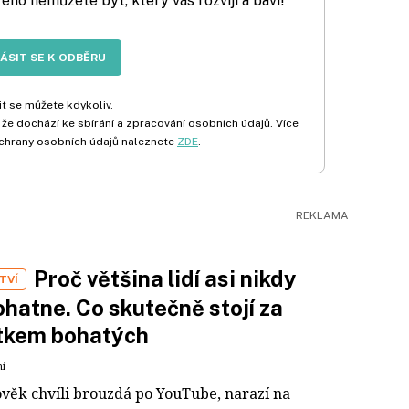
rého nemůžete být, který vás rozvíjí a baví!
LÁSIT SE K ODBĚRU
t se můžete kdykoliv.
 že dochází ke sbírání a zpracování osobních údajů. Více
chrany osobních údajů naleznete
ZDE
.
Proč většina lidí asi nikdy
TVÍ
hatne. Co skutečně stojí za
tkem bohatých
ní
ověk chvíli brouzdá po YouTube, narazí na