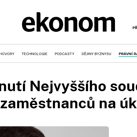
PŘ
HOVORY
TECHNOLOGIE
PODCASTY
DĚJINY BYZNYSU
PRÁVNÍ 
utí Nejvyššího so
zaměstnanců na úk