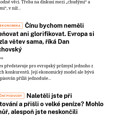
odné věci. Třeba na diskusi mezi „chudými“ a
i“, v níž...
Čínu bychom neměli
 EKONOMIKA
ňovat ani glorifikovat. Evropa si
zla větev sama, říká Dan
chovský
ení
es představuje pro evropský průmysl jednoho z
ích konkurentů. Její ekonomický model ale bývá
pisován příliš jednoduše...
Naletěli jste při
IČNÍ PODVODY
tování a přišli o velké peníze? Mohlo
 hůř, alespoň jste neskončili