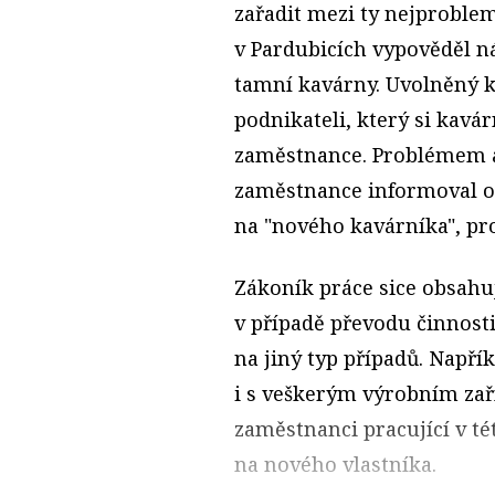
zařadit mezi ty nejproblem
v Pardubicích vypověděl 
tamní kavárny. Uvolněný 
podnikateli, který si kavár
zaměstnance. Problémem a
zaměstnance informoval o 
na "nového kavárníka", pro
Zákoník práce sice obsahu
v případě převodu činnosti
na jiný typ případů. Napří
i s veškerým výrobním za
zaměstnanci pracující v t
na nového vlastníka.