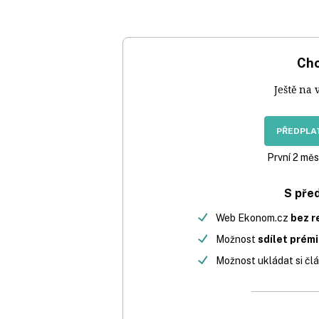
Chc
Ještě na 
PŘEDPLAT
První 2 měs
S pře
Web Ekonom.cz
bez r
Možnost
sdílet prém
Možnost ukládat si člá