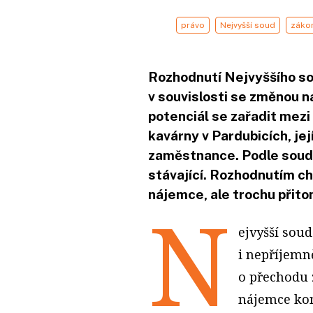
právo
Nejvyšší soud
zákon
Rozhodnutí Nejvyššího s
v souvislosti se změnou 
potenciál se zařadit mezi 
kavárny v Pardubicích, jej
zaměstnance. Podle soud
stávající. Rozhodnutím c
nájemce, ale trochu přit
N
ejvyšší sou
i nepříjemn
o přechodu 
nájemce kom