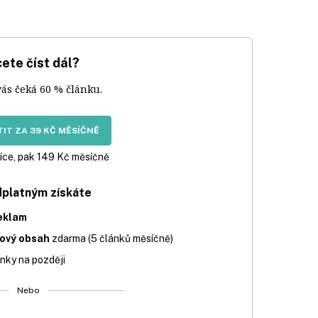
ete číst dál?
vás čeká 60 % článku.
IT ZA 39 KČ MĚSÍČNĚ
íce, pak 149 Kč měsíčně
dplatným získáte
eklam
iový obsah
zdarma (5 článků měsíčně)
nky na později
Nebo