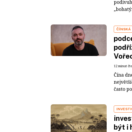
podivuh
„bohatým
ČÍNSKÁ
podce
podří
Voře
12 minut čt
Čína dn
největš
často po
INVEST
inves
být i