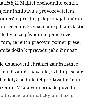
atičtější. Majitel obchodního centra
nájemní smlouvu s provozovatelem
komerční prostor pak pronajal jinému
nu zcela nově vybavil a najal si i vlastní
le bylo, že původní nájemce své
tom, že jejich pracovní poměr přešel
tože došlo k "převodu jeho činnosti".
je ustanovení chránící zaměstnance
 jejich zaměstnavatele, vztahuje se ale
klad když podnikatel prodává továrnu
řízením. V takovém případě původní
éto továrně automaticky přecházejí