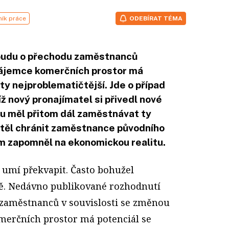
ík práce
ODEBÍRAT TÉMA
oudu o přechodu zaměstnanců
nájemce komerčních prostor má
ty nejproblematičtější. Jde o případ
íž nový pronajímatel si přivedl nové
u měl přitom dál zaměstnávat ty
htěl chránit zaměstnance původního
om zapomněl na ekonomickou realitu.
d umí překvapit. Často bohužel
ě. Nedávno publikované rozhodnutí
zaměstnanců v souvislosti se změnou
erčních prostor má potenciál se