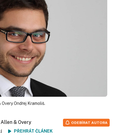
 Overy Ondřej Kramoliš.
, Allen & Overy
ODEBÍRAT AUTORA
tení
PŘEHRÁT ČLÁNEK