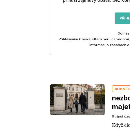
přináší zajímavý obsah, bez kte
PŘIH
Odhlási
Přihlášením k newsletteru beru na vědomí,
informací o zásadách o
BOHATS
nezbo
maje
8 minut čte
Když čl