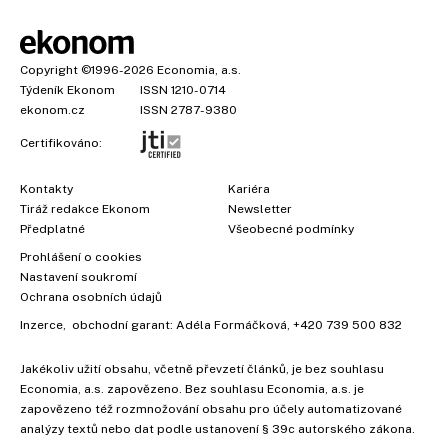
Copyright
©1996-2026
Economia, a.s.
Týdeník Ekonom
ISSN 1210-0714
ekonom.cz
ISSN 2787-9380
Certifikováno:
Kontakty
Kariéra
Tiráž redakce Ekonom
Newsletter
Předplatné
Všeobecné podmínky
Prohlášení o cookies
Nastavení soukromí
Ochrana osobních údajů
Inzerce
, obchodní garant:
Adéla Formáčková
,
+420 739 500 832
Jakékoliv užití obsahu, včetně převzetí článků, je bez souhlasu
Economia, a.s. zapovězeno. Bez souhlasu Economia, a.s. je
zapovězeno též rozmnožování obsahu pro účely automatizované
analýzy textů nebo dat podle ustanovení § 39c autorského zákona.