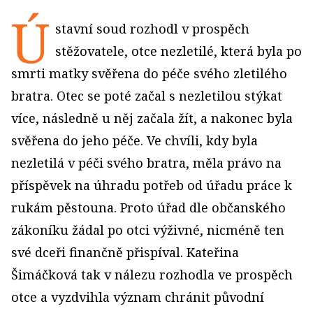
Ú
stavní soud rozhodl v prospěch
stěžovatele, otce nezletilé, která byla po
smrti matky svěřena do péče svého zletilého
bratra. Otec se poté začal s nezletilou stýkat
více, následně u něj začala žít, a nakonec byla
svěřena do jeho péče. Ve chvíli, kdy byla
nezletilá v péči svého bratra, měla právo na
příspěvek na úhradu potřeb od úřadu práce k
rukám pěstouna. Proto úřad dle občanského
zákoníku žádal po otci výživné, nicméně ten
své dceři finančně přispíval. Kateřina
Šimáčková tak v nálezu rozhodla ve prospěch
otce a vyzdvihla význam chránit původní