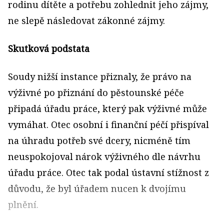
rodinu dítěte a potřebu zohlednit jeho zájmy,
ne slepě následovat zákonné zájmy.
Skutková podstata
Soudy nižší instance přiznaly, že právo na
výživné po přiznání do pěstounské péče
připadá úřadu práce, který pak výživné může
vymáhat. Otec osobní i finanční péčí přispíval
na úhradu potřeb své dcery, nicméně tím
neuspokojoval nárok výživného dle návrhu
úřadu práce. Otec tak podal ústavní stížnost z
důvodu, že byl úřadem nucen k dvojímu
plnění.