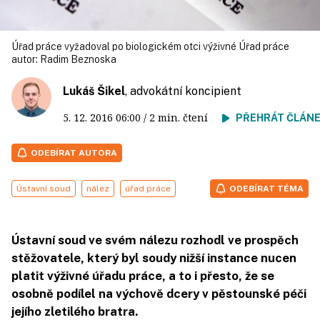
Úřad práce vyžadoval po biologickém otci výživné Úřad práce
autor:
Radim Beznoska
Lukáš Šikel
, advokátní koncipient
5. 12. 2016
06:00
/ 2 min. čtení
PŘEHRÁT ČLÁN
ODEBÍRAT AUTORA
Ústavní soud
nález
úřad práce
ODEBÍRAT TÉMA
Ústavní soud ve svém nálezu rozhodl ve prospěch
stěžovatele, který byl soudy nižší instance nucen
platit výživné úřadu práce, a to i přesto, že se
osobně podílel na výchově dcery v pěstounské péči
jejího zletilého bratra.