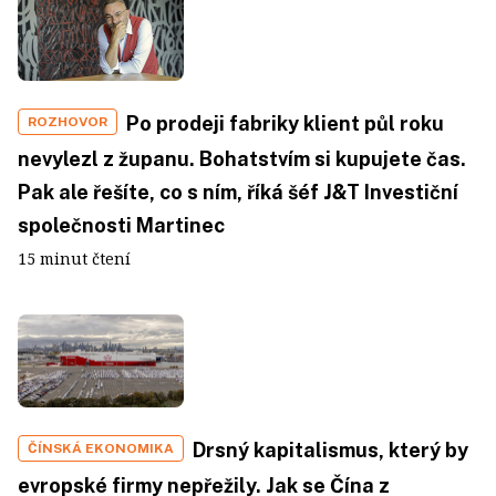
Po prodeji fabriky klient půl roku
ROZHOVOR
nevylezl z županu. Bohatstvím si kupujete čas.
Pak ale řešíte, co s ním, říká šéf J&T Investiční
společnosti Martinec
15 minut čtení
Drsný kapitalismus, který by
ČÍNSKÁ EKONOMIKA
evropské firmy nepřežily. Jak se Čína z