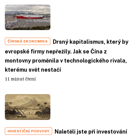
Drsný kapitalismus, který by
ČÍNSKÁ EKONOMIKA
evropské firmy nepřežily. Jak se Čína z
montovny proměnila v technologického rivala,
kterému svět nestačí
11 minut čtení
Naletěli jste při investování
INVESTIČNÍ PODVODY