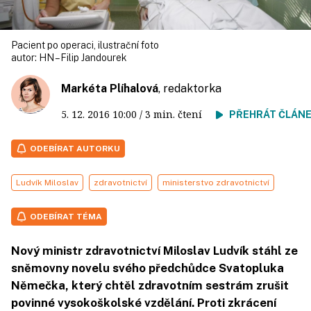
Pacient po operaci, ilustrační foto
autor:
HN – Filip Jandourek
Markéta Plíhalová
, redaktorka
5. 12. 2016
10:00
/ 3 min. čtení
PŘEHRÁT ČLÁN
ODEBÍRAT AUTORKU
Ludvík Miloslav
zdravotnictví
ministerstvo zdravotnictví
ODEBÍRAT TÉMA
Nový ministr zdravotnictví Miloslav Ludvík stáhl ze
sněmovny novelu svého předchůdce Svatopluka
Němečka, který chtěl zdravotním sestrám zrušit
povinné vysokoškolské vzdělání. Proti zkrácení