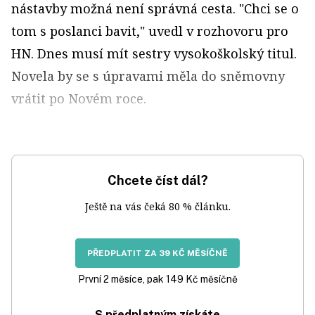
nástavby možná není správná cesta. "Chci se o
tom s poslanci bavit," uvedl v rozhovoru pro
HN. Dnes musí mít sestry vysokoškolský titul.
Novela by se s úpravami měla do sněmovny
vrátit po Novém roce.
Chcete číst dál?
Ještě na vás čeká 80 % článku.
PŘEDPLATIT ZA 39 KČ MĚSÍČNĚ
První 2 měsíce, pak 149 Kč měsíčně
S předplatným získáte