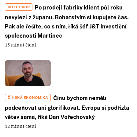
Po prodeji fabriky klient půl roku
ROZHOVOR
nevylezl z županu. Bohatstvím si kupujete čas.
Pak ale řešíte, co s ním, říká šéf J&T Investiční
společnosti Martinec
15 minut čtení
Čínu bychom neměli
ČÍNSKÁ EKONOMIKA
podceňovat ani glorifikovat. Evropa si podřízla
větev sama, říká Dan Vořechovský
12 minut čtení