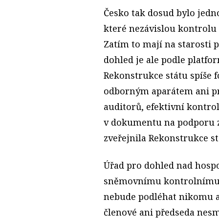
Česko tak dosud bylo jedn
které nezávislou kontrolu 
Zatím to mají na starosti 
dohled je ale podle platfo
Rekonstrukce státu spíše 
odborným aparátem ani pr
auditorů, efektivní kontro
v dokumentu na podporu z
zveřejnila Rekonstrukce st
Úřad pro dohled nad hospo
sněmovnímu kontrolnímu v
nebude podléhat nikomu a
členové ani předseda nesmí