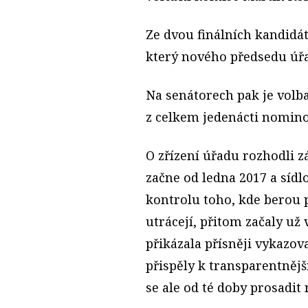
Ze dvou finálních kandidá
který nového předsedu úřa
Na senátorech pak je volba
z celkem jedenácti nomin
O zřízení úřadu rozhodli z
začne od ledna 2017 a sídl
kontrolu toho, kde berou p
utrácejí, přitom začaly už
přikázala přísněji vykazova
přispěly k transparentněj
se ale od té doby prosadit 