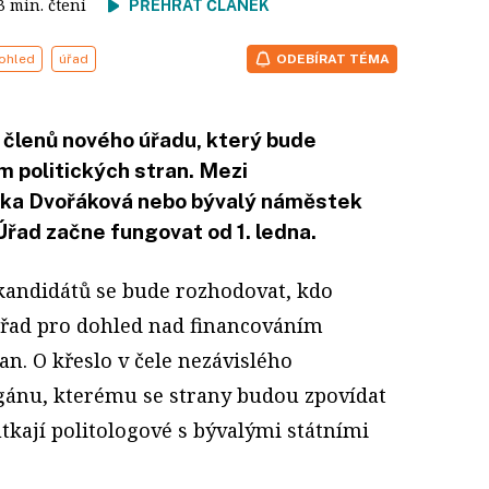
 3 min. čtení
PŘEHRÁT ČLÁNEK
ohled
úřad
ODEBÍRAT TÉMA
 členů nového úřadu, který bude
m politických stran. Mezi
žka Dvořáková nebo bývalý náměstek
řad začne fungovat od 1. ledna.
 kandidátů se bude rozhodovat, kdo
řad pro dohled nad financováním
ran. O křeslo v čele nezávislého
ánu, kterému se strany budou zpovídat
tkají politologové s bývalými státními