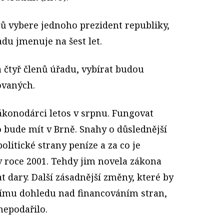
tů vybere jednoho prezident republiky,
du jmenuje na šest let.
 čtyř členů úřadu, vybírat budou
ovaných.
ákonodárci letos v srpnu. Fungovat
o bude mít v Brně. Snahy o důslednější
olitické strany peníze a za co je
 v roce 2001. Tehdy jim novela zákona
t dary. Další zásadnější změny, které by
šímu dohledu nad financováním stran,
nepodařilo.