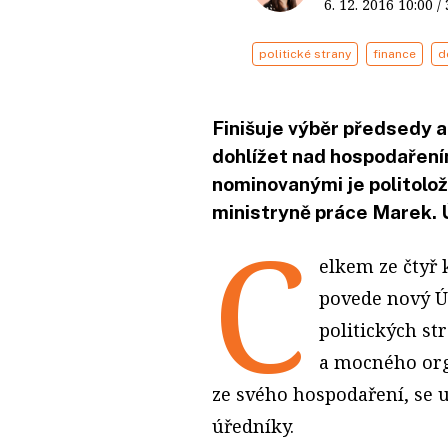
6. 12. 2016
10:00
/
politické strany
finance
d
Finišuje výběr předsedy a
dohlížet nad hospodaření
nominovanými je politolo
ministryně práce Marek. Ú
C
elkem ze čtyř
povede nový Ú
politických st
a mocného org
ze svého hospodaření, se u
úředníky.