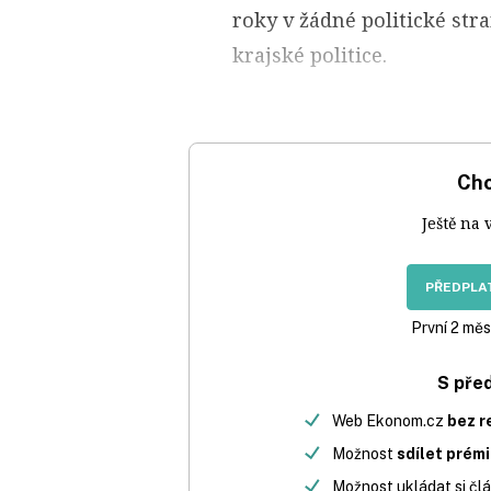
roky v žádné politické str
krajské politice.
Chc
Ještě na 
PŘEDPLAT
První 2 měs
S pře
Web Ekonom.cz
bez r
Možnost
sdílet prém
Možnost ukládat si člá