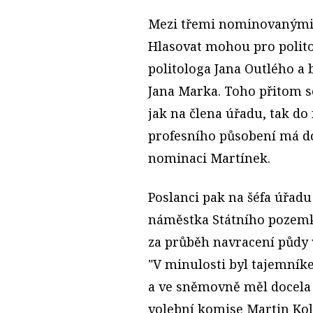
Mezi třemi nominovanými s
Hlasovat mohou pro polit
politologa Jana Outlého a
Jana Marka. Toho přitom s
jak na člena úřadu, tak do
profesního působení má dos
nominaci Martínek.
Poslanci pak na šéfa úřadu
náměstka Státního pozemk
za průběh navracení půdy v
"V minulosti byl tajemní
a ve sněmovně měl docela 
volební komise Martin Kol