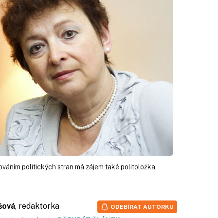
váním politických stran má zájem také politoložka
šová
, redaktorka
ODEBÍRAT AUTORKU