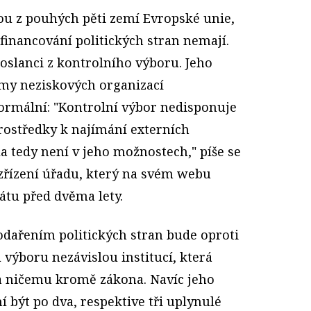
ou z pouhých pěti zemí Evropské unie,
financování politických stran nemají.
poslanci z kontrolního výboru. Jeho
rmy neziskových organizací
formální: "Kontrolní výbor nedisponuje
ostředky k najímání externích
la tedy není v jeho možnostech," píše se
řízení úřadu, který na svém webu
átu před dvěma lety.
dařením politických stran bude oproti
ýboru nezávislou institucí, která
 ničemu kromě zákona. Navíc jeho
 být po dva, respektive tři uplynulé