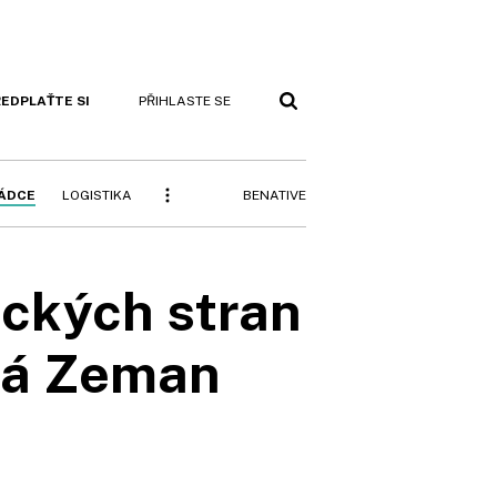
EDPLAŤTE SI
PŘIHLASTE SE
BENATIVE
RÁDCE
LOGISTIKA
tických stran
 má Zeman