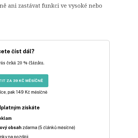
aně ani zastávat funkci ve vysoké nebo
ete číst dál?
vás čeká 20 % článku.
IT ZA 39 KČ MĚSÍČNĚ
íce, pak 149 Kč měsíčně
dplatným získáte
eklam
iový obsah
zdarma (5 článků měsíčně)
nky na později