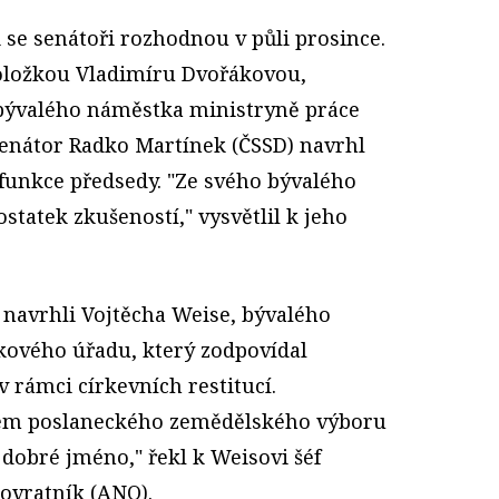
e senátoři rozhodnou v půli prosince.
oložkou Vladimíru Dvořákovou,
 bývalého náměstka ministryně práce
enátor Radko Martínek (ČSSD) navrhl
 funkce předsedy. "Ze svého bývalého
tatek zkušeností," vysvětlil k jeho
 navrhli Vojtěcha Weise, bývalého
ového úřadu, který zodpovídal
 rámci církevních restitucí.
kem poslaneckého zemědělského výboru
dobré jméno," řekl k Weisovi šéf
ovratník (ANO).