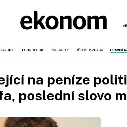
PŘ
HOVORY
TECHNOLOGIE
PODCASTY
DĚJINY BYZNYSU
PRÁVNÍ 
jící na peníze poli
fa, poslední slovo