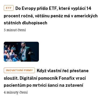
Do Evropy přišlo ETF, které vyplácí 14
ETF
procent ročně, většinu peněz má v amerických
státních dluhopisech
5 minut čtení
Když vlastní řeč přestane
INOVATIVNÍ FIRMY
sloužit. Digitální pomocník Fonafix vrací
pacientům po mrtvici šanci na zotavení
4 minuty čtení