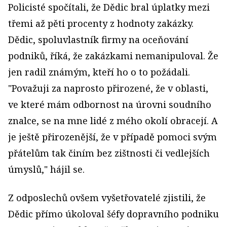
Policisté spočítali, že Dědic bral úplatky mezi
třemi až pěti procenty z hodnoty zakázky.
Dědic, spoluvlastník firmy na oceňování
podniků, říká, že zakázkami nemanipuloval. Že
jen radil známým, kteří ho o to požádali.
"Považuji za naprosto přirozené, že v oblasti,
ve které mám odbornost na úrovni soudního
znalce, se na mne lidé z mého okolí obracejí. A
je ještě přirozenější, že v případě pomoci svým
přátelům tak činím bez zištnosti či vedlejších
úmyslů," hájil se.
Z odposlechů ovšem vyšetřovatelé zjistili, že
Dědic přímo úkoloval šéfy dopravního podniku