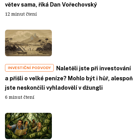
větev sama, říká Dan Vořechovský
12 minut čtení
Naletěli jste při investování
INVESTIČNÍ PODVODY
a přišli o velké peníze? Mohlo být i hůř, alespoň
jste neskončili vyhladovělí v džungli
6 minut čtení