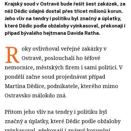
Krajský soud v Ostravě bude řešit šest zakázek, za
něž Dědic údajně dostal přes třicet milionů korun.
Jeho vliv na tendry i politiku byl značný a úplatky,
které Dědic podle obžaloby vyinkasoval, překonají i
případ bývalého hejtmana Davida Ratha.
R
oky ovlivňoval veřejné zakázky v
Ostravě, poslouchali ho šéfové
nemocnice, městských firem i sami politici. V
pondělí začne soud projednávat případ
Martina Dědice, podnikatele, kterého mimo
Ostravsko málokdo zná.
Přitom jeho vliv na tendry i politiku byl
značný a úplatky, které Dědic podle obžaloby
vyinkasoval, překonají i známý korupční