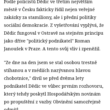
Podle policistů Dědic ve třetím největším
městě v Česku fakticky řídil nejen veřejné
zakázky za stamiliony, ale i přední politiky
sociální demokracie. Z vyšetřování vyplývá, že
Dědic fungoval v Ostravě na stejném principu
jako dříve "politický podnikatel" Roman
Janoušek v Praze. A tento svůj vliv i zpeněžil.
"Ze dne na den jsem se stal osobou trestně
stíhanou a v médiích nazývanou hlavou
chobotnice," divil se před dvěma lety
podnikatel Dědic ve vůbec prvním rozhovoru,
který tehdy poskytl Hospodářským novinám
po propuštění z vazby. Obvinění samozřejmě
odmítl.