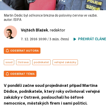
Martin Dědic byl od konce března do poloviny června ve vazbě.
autor:
ISIFA
Vojtěch Blažek
, redaktor
7. 12. 2016
10:00
/ 3 min. čtení
PŘEHRÁT ČLÁN
ODEBÍRAT AUTORA
soud
Ostrava
podnikatel
veřejné zakázky
ODEBÍRAT TÉMA
V pondělí začne soud projednávat případ Martina
Dědice, podnikatele, který roky ovlivňoval veřejné
zakázky v Ostravě, poslouchali ho šéfové
nemocnice, městských firem i sami politici.