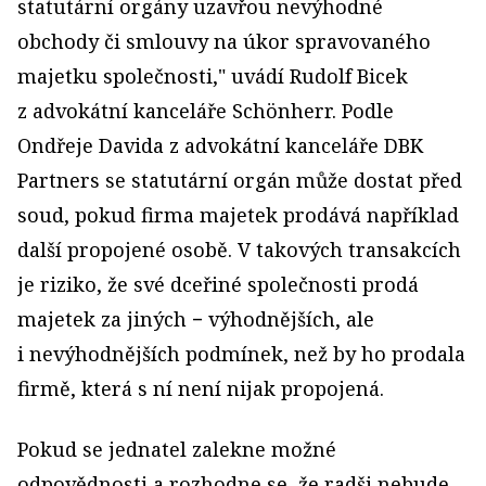
statutární orgány uzavřou nevýhodné
obchody či smlouvy na úkor spravovaného
majetku společnosti," uvádí Rudolf Bicek
z advokátní kanceláře Schönherr. Podle
Ondřeje Davida z advokátní kanceláře DBK
Partners se statutární orgán může dostat před
soud, pokud firma majetek prodává například
další propojené osobě. V takových transakcích
je riziko, že své dceřiné společnosti prodá
majetek za jiných − výhodnějších, ale
i nevýhodnějších podmínek, než by ho prodala
firmě, která s ní není nijak propojená.
Pokud se jednatel zalekne možné
odpovědnosti a rozhodne se, že radši nebude