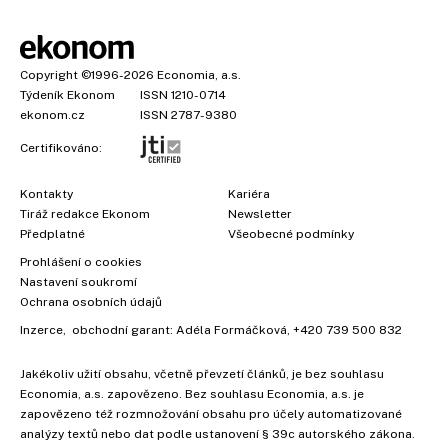
Copyright
©1996-2026
Economia, a.s.
Týdeník Ekonom
ISSN 1210-0714
ekonom.cz
ISSN 2787-9380
Certifikováno:
Kontakty
Kariéra
Tiráž redakce Ekonom
Newsletter
×
Předplatné
Všeobecné podmínky
Prohlášení o cookies
Nastavení soukromí
Ochrana osobních údajů
Inzerce
, obchodní garant:
Adéla Formáčková
,
+420 739 500 832
Jakékoliv užití obsahu, včetně převzetí článků, je bez souhlasu
Economia, a.s. zapovězeno. Bez souhlasu Economia, a.s. je
zapovězeno též rozmnožování obsahu pro účely automatizované
analýzy textů nebo dat podle ustanovení § 39c autorského zákona.