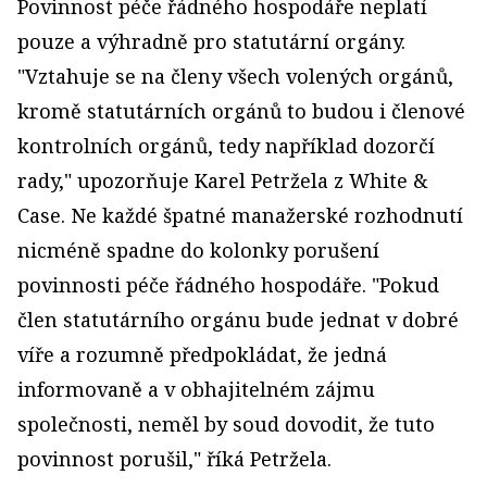
Povinnost péče řádného hospodáře neplatí
pouze a výhradně pro statutární orgány.
"Vztahuje se na členy všech volených orgánů,
kromě statutárních orgánů to budou i členové
kontrolních orgánů, tedy například dozorčí
rady," upozorňuje Karel Petržela z White &
Case. Ne každé špatné manažerské rozhodnutí
nicméně spadne do kolonky porušení
povinnosti péče řádného hospodáře. "Pokud
člen statutárního orgánu bude jednat v dobré
víře a rozumně předpokládat, že jedná
informovaně a v obhajitelném zájmu
společnosti, neměl by soud dovodit, že tuto
povinnost porušil," říká Petržela.