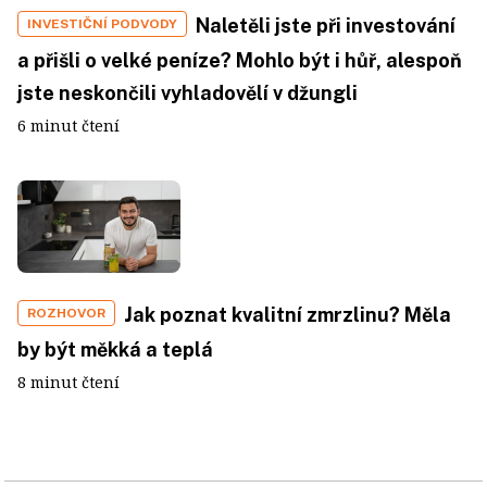
Naletěli jste při investování
INVESTIČNÍ PODVODY
a přišli o velké peníze? Mohlo být i hůř, alespoň
jste neskončili vyhladovělí v džungli
6 minut čtení
Jak poznat kvalitní zmrzlinu? Měla
ROZHOVOR
by být měkká a teplá
8 minut čtení