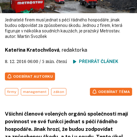
Jednatelé firem musí jednat s péčí řádného hospodáře, jinak
budou odpovídat za způsobenou škodu. Jednou z firem, která
figuruje v několika soudních kauzách, je pražský Metrostav.
autor:
Martin Svozílek
Kateřina Kratochvílová
, redaktorka
8. 12. 2016
06:00
/ 5 min. čtení
PŘEHRÁT ČLÁNEK
ODEBÍRAT AUTORKU
firmy
management
zákon
ODEBÍRAT TÉMA
Všichni členové volených orgánů společnosti mají
povinnost ve své funkci jednat s péčí řádného
hospodáře. Jinak hrozí, že budou zodpovídat
za způsobenou škodu, a to i u soudu. Tento úkol