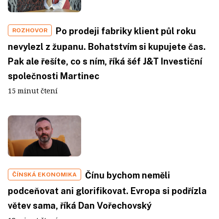
Po prodeji fabriky klient půl roku
ROZHOVOR
nevylezl z županu. Bohatstvím si kupujete čas.
Pak ale řešíte, co s ním, říká šéf J&T Investiční
společnosti Martinec
15 minut čtení
Čínu bychom neměli
ČÍNSKÁ EKONOMIKA
podceňovat ani glorifikovat. Evropa si podřízla
větev sama, říká Dan Vořechovský