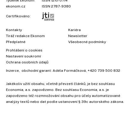
Týdeník Ekonom
ISSN 1210-0714
ekonom.cz
ISSN 2787-9380
Certifikováno:
Kontakty
Kariéra
Tiráž redakce Ekonom
Newsletter
Předplatné
Všeobecné podmínky
Prohlášení o cookies
Nastavení soukromí
Ochrana osobních údajů
Inzerce
, obchodní garant:
Adéla Formáčková
,
+420 739 500 832
Jakékoliv užití obsahu, včetně převzetí článků, je bez souhlasu
Economia, a.s. zapovězeno. Bez souhlasu Economia, a.s. je
zapovězeno též rozmnožování obsahu pro účely automatizované
analýzy textů nebo dat podle ustanovení § 39c autorského zákona.