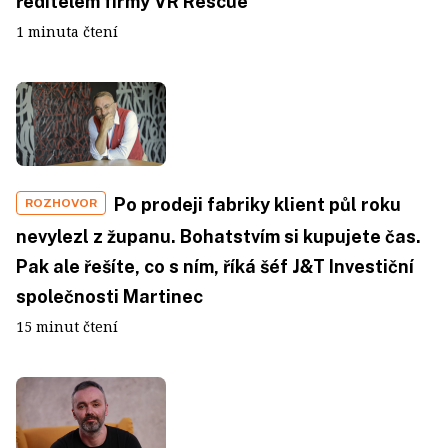
ředitelem firmy VR Rescue
1 minuta čtení
Po prodeji fabriky klient půl roku
ROZHOVOR
nevylezl z županu. Bohatstvím si kupujete čas.
Pak ale řešíte, co s ním, říká šéf J&T Investiční
společnosti Martinec
15 minut čtení