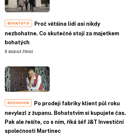
Proč většina lidí asi nikdy
BOHATSTVÍ
nezbohatne. Co skutečně stojí za majetkem
bohatých
8 minut čtení
Po prodeji fabriky klient půl roku
ROZHOVOR
nevylezl z županu. Bohatstvím si kupujete čas.
Pak ale řešíte, co s ním, říká šéf J&T Investiční
společnosti Martinec