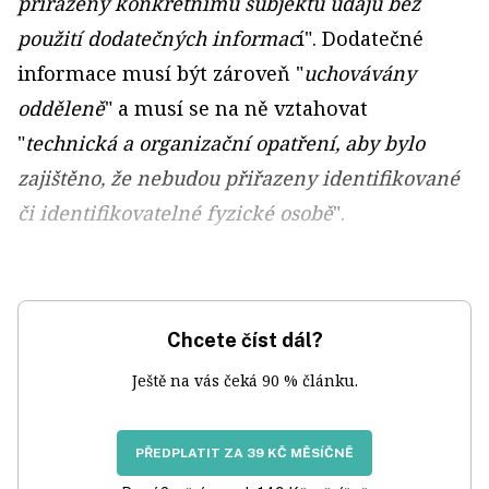
přiřazeny konkrétnímu subjektu údajů bez
použití dodatečných informac
í". Dodatečné
informace musí být zároveň "
uchovávány
odděleně
" a musí se na ně vztahovat
"
technická a organizační opatření, aby bylo
zajištěno, že nebudou přiřazeny identifikované
či identifikovatelné fyzické osobě
".
Chcete číst dál?
Ještě na vás čeká 90 % článku.
PŘEDPLATIT ZA 39 KČ MĚSÍČNĚ