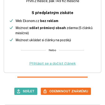
První 2 měsíce, pak 149 Kč měsíčně
S předplatným získáte
Web Ekonom.cz
bez reklam
Možnost
sdílet prémiový obsah
zdarma (5 článků
měsíčně)
Možnost ukládat si články na později
Nebo
Přihlásit se a dočíst článek
SDÍLET
ODEMKNOUT ZNÁMÉMU