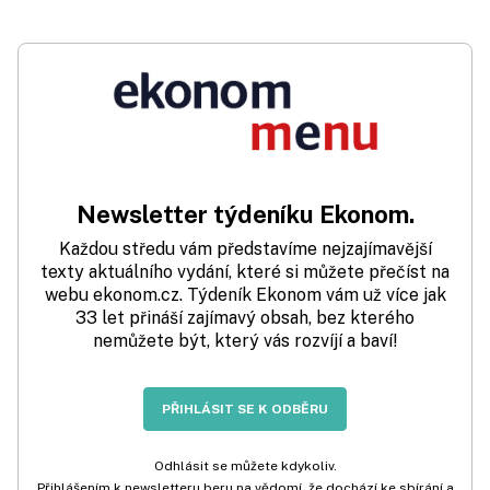
Newsletter týdeníku Ekonom.
Každou středu vám představíme nejzajímavější
texty aktuálního vydání, které si můžete přečíst na
webu ekonom.cz. Týdeník Ekonom vám už více jak
33 let přináší zajímavý obsah, bez kterého
nemůžete být, který vás rozvíjí a baví!
PŘIHLÁSIT SE K ODBĚRU
Odhlásit se můžete kdykoliv.
Přihlášením k newsletteru beru na vědomí, že dochází ke sbírání a