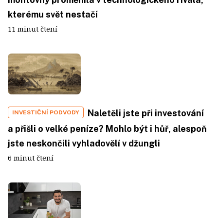
kterému svět nestačí
11 minut čtení
Naletěli jste při investování
INVESTIČNÍ PODVODY
a přišli o velké peníze? Mohlo být i hůř, alespoň
jste neskončili vyhladovělí v džungli
6 minut čtení