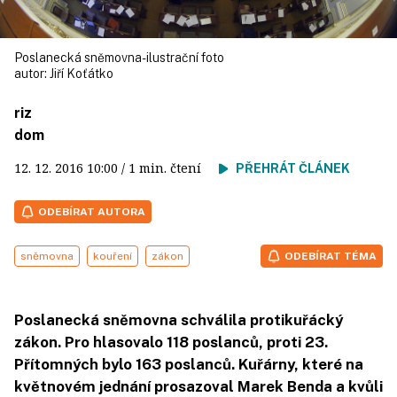
Poslanecká sněmovna- ilustrační foto
autor:
Jiří Koťátko
riz
dom
12. 12. 2016
10:00
/ 1 min. čtení
PŘEHRÁT ČLÁNEK
ODEBÍRAT AUTORA
sněmovna
kouření
zákon
ODEBÍRAT TÉMA
Poslanecká sněmovna schválila protikuřácký
zákon. Pro hlasovalo 118 poslanců, proti 23.
Přítomných bylo 163 poslanců. Kuřárny, které na
květnovém jednání prosazoval Marek Benda a kvůli