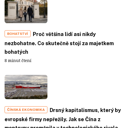
Proč většina lidí asi nikdy
BOHATSTVÍ
nezbohatne. Co skutečně stojí za majetkem
bohatých
8 minut čtení
Drsný kapitalismus, který by
ČÍNSKÁ EKONOMIKA
evropské firmy nepřežily. Jak se Čína z
montovny proměnila v technologického rivala,