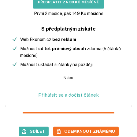
PŘEDPLATIT ZA 39 KČ MĚSÍČNĚ
První 2 měsíce, pak 149 Kč měsíčně
S předplatným získáte
Web Ekonom.cz
bez reklam
Možnost
sdílet prémiový obsah
zdarma (5 článků
měsíčně)
Možnost ukládat si články na později
Nebo
Přihlásit se a dočíst článek
SDÍLET
ODEMKNOUT ZNÁMÉMU