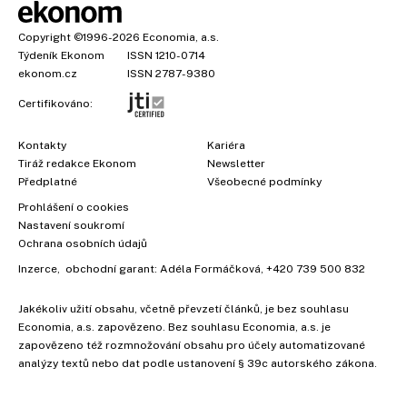
Copyright
©1996-2026
Economia, a.s.
Týdeník Ekonom
ISSN 1210-0714
ekonom.cz
ISSN 2787-9380
Certifikováno:
Kontakty
Kariéra
Tiráž redakce Ekonom
Newsletter
Předplatné
Všeobecné podmínky
Prohlášení o cookies
Nastavení soukromí
Ochrana osobních údajů
Inzerce
, obchodní garant:
Adéla Formáčková
,
+420 739 500 832
Jakékoliv užití obsahu, včetně převzetí článků, je bez souhlasu
Economia, a.s. zapovězeno. Bez souhlasu Economia, a.s. je
zapovězeno též rozmnožování obsahu pro účely automatizované
analýzy textů nebo dat podle ustanovení § 39c autorského zákona.