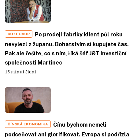
Po prodeji fabriky klient půl roku
ROZHOVOR
nevylezl z županu. Bohatstvím si kupujete čas.
Pak ale řešíte, co s ním, říká šéf J&T Investiční
společnosti Martinec
15 minut čtení
Čínu bychom neměli
ČÍNSKÁ EKONOMIKA
podceňovat ani glorifikovat. Evropa si podřízla