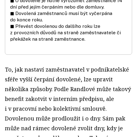
◼ O dovolené je nutné vyrozumět zaměstnance 14
dní před jejím čerpáním nebo dle domluvy.
◼ Dovolená zaměstnanců musí být vyčerpána
do konce roku.
◼ Převést dovolenou do dalšího roku lze
z provozních důvodů na straně zaměstnavatele či
překážek na straně zaměstnance.
To, jak nastaví zaměstnavatel v podnikatelské
sféře vyšší čerpání dovolené, lze upravit
několika způsoby. Podle Randlové může takový
benefit zakotvit v interním předpisu, ale
i v pracovní nebo kolektivní smlouvě.
Dovolenou může prodloužit i o dny. Sám pak
může nad rámec dovolené zvolit dny, kdy je