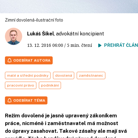
Zimní dovolená- ilustrační foto
Lukáš Šikel
, advokátní koncipient
13. 12. 2016
06:00
/ 5 min. čtení
PŘEHRÁT ČLÁ
ODEBÍRAT AUTORA
malé a střední podniky
dovolená
zaměstnanec
pracovní právo
podnikání
ODEBÍRAT TÉMA
Režim dovolené je jasně upravený zákoníkem
práce, nicméně i zaměstnavatel má možnost
do úpravy zasahovat. Takové zásahy ale mají svá