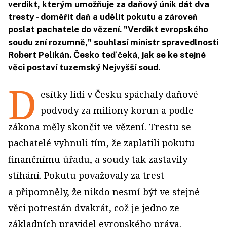
verdikt, kterým umožňuje za daňový únik dát dva
tresty - doměřit daň a udělit pokutu a zároveň
poslat pachatele do vězení. "Verdikt evropského
soudu zní rozumně," souhlasí ministr spravedlnosti
Robert Pelikán. Česko teď čeká, jak se ke stejné
věci postaví tuzemský Nejvyšší soud.
D
esítky lidí v Česku spáchaly daňové
podvody za miliony korun a podle
zákona měly skončit ve vězení. Trestu se
pachatelé vyhnuli tím, že zaplatili pokutu
finančnímu úřadu, a soudy tak zastavily
stíhání. Pokutu považovaly za trest
a připomněly, že nikdo nesmí být ve stejné
věci potrestán dvakrát, což je jedno ze
základních pravidel evropského práva.