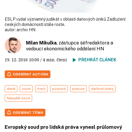
ESLP vydal významný judikát v oblasti daňových úniků Zadlužení
českých domácností stále roste.
autor:
archiv HN
Milan Mikulka
, zástupce šéfredaktora a
vedoucí ekonomického oddělení HN
19. 12. 2016
10:00
/ 4 min. čtení
PŘEHRÁT ČLÁNEK
ODEBÍRAT AUTORA
daně
soud
trest
podvod
pokuta
daňové úniky
Nejvyšší soud
ODEBÍRAT TÉMA
Evropský soud pro lidská práva vynesl průlomový