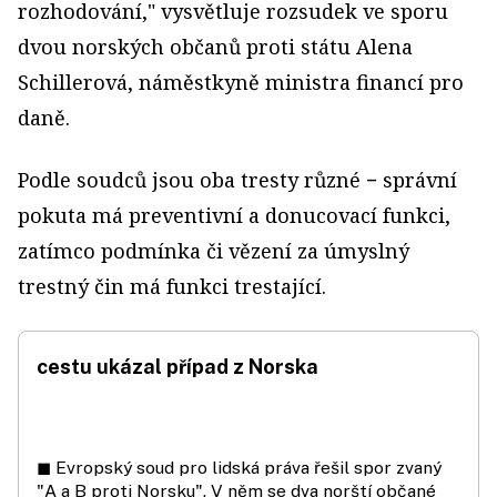
rozhodování," vysvětluje rozsudek ve sporu
dvou norských občanů proti státu Alena
Schillerová, náměstkyně ministra financí pro
daně.
Podle soudců jsou oba tresty různé − správní
pokuta má preventivní a donucovací funkci,
zatímco podmínka či vězení za úmyslný
trestný čin má funkci trestající.
cestu ukázal případ z Norska
◼ Evropský soud pro lidská práva řešil spor zvaný
"A a B proti Norsku". V něm se dva norští občané