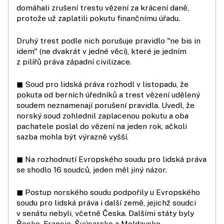
domáhali zrušení trestu vězení za krácení daně,
protože už zaplatili pokutu finančnímu úřadu.
Druhý trest podle nich porušuje pravidlo "ne bis in
idem" (ne dvakrát v jedné věci), které je jedním
z pilířů práva západní civilizace.
◼ Soud pro lidská práva rozhodl v listopadu, že
pokuta od berních úředníků a trest vězení udělený
soudem neznamenají porušení pravidla. Uvedl, že
norský soud zohlednil zaplacenou pokutu a oba
pachatele poslal do vězení na jeden rok, ačkoli
sazba mohla být výrazně vyšší.
◼ Na rozhodnutí Evropského soudu pro lidská práva
se shodlo 16 soudců, jeden měl jiný názor.
◼ Postup norského soudu podpořily u Evropského
soudu pro lidská práva i další země, jejichž soudci
v senátu nebyli, včetně Česka. Dalšími státy byly
Řecko, Francie, Švýcarsko a Moldavsko.