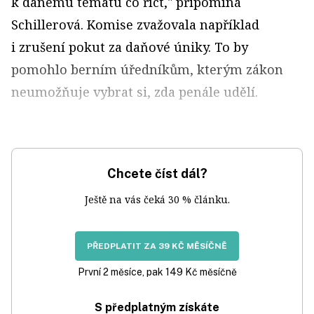
k danému tématu co říct," připomíná
Schillerová. Komise zvažovala například
i zrušení pokut za daňové úniky. To by
pomohlo berním úředníkům, kterým zákon
neumožňuje vybrat si, zda penále udělí.
Chcete číst dál?
Ještě na vás čeká 30 % článku.
PŘEDPLATIT ZA 39 KČ MĚSÍČNĚ
První 2 měsíce, pak 149 Kč měsíčně
S předplatným získáte