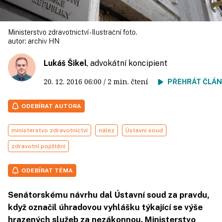
Ministerstvo zdravotnictví - Ilustrační foto.
autor:
archiv HN
Lukáš Šikel
, advokátní koncipient
20. 12. 2016
06:00
/ 2 min. čtení
PŘEHRÁT ČLÁ
ODEBÍRAT AUTORA
ministerstvo zdravotnictví
nález
Ústavní soud
zdravotní pojištění
ODEBÍRAT TÉMA
Senátorskému návrhu dal Ústavní soud za pravdu,
když označil úhradovou vyhlášku týkající se výše
hrazených služeb za nezákonnou. Ministerstvo