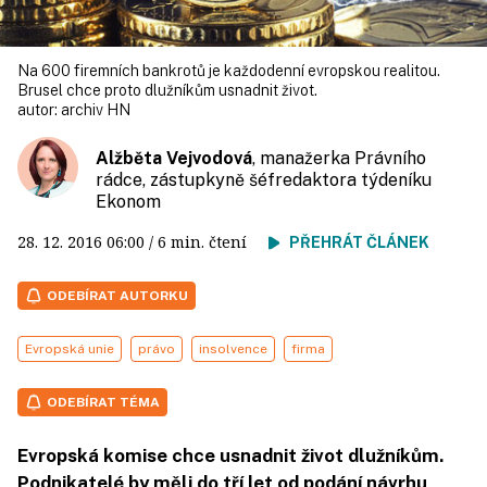
Na 600 firemních bankrotů je každodenní evropskou realitou.
Brusel chce proto dlužníkům usnadnit život.
autor:
archiv HN
Alžběta Vejvodová
, manažerka Právního
rádce, zástupkyně šéfredaktora týdeníku
Ekonom
28. 12. 2016
06:00
/ 6 min. čtení
PŘEHRÁT ČLÁNEK
ODEBÍRAT AUTORKU
Evropská unie
právo
insolvence
firma
ODEBÍRAT TÉMA
Evropská komise chce usnadnit život dlužníkům.
Podnikatelé by měli do tří let od podání návrhu