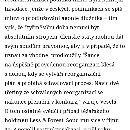
likvidace. Jenže v českých podmínkách se spíš
mluví o prodlužování agonie dlužníka − tím
spíš, že čtyřměsíční doba nemusí být
absolutním stropem. Členské státy mohou dát
svým soudům pravomoc, aby ji v případě, že to
uznají za vhodné, prodloužily. "Šance
na úspěšně provedenou reorganizaci klesá
s dobou, kdy se vytváří reorganizační
plán a probíhá schvalovací proces. Navíc dvě
třetiny ze schválených reorganizací se
nakonec přemění v konkurz," varuje Veselá.
O tom ostatně svědčí i případ těžařského
holdingu Less & Forest. Soud mu sice v říjnu
2013 povolil restrukturalizaci, o půl roku