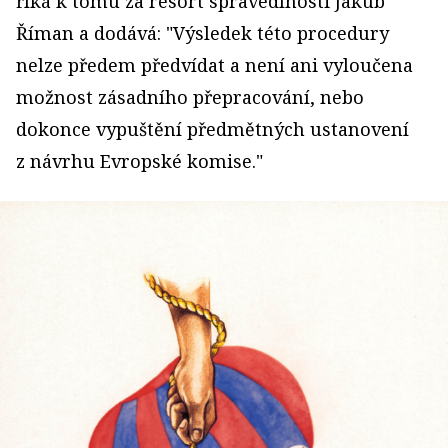
říká k tomu za resort spravedlnosti Jakub
Říman a dodává: "Výsledek této procedury
nelze předem předvídat a není ani vyloučena
možnost zásadního přepracování, nebo
dokonce vypuštění předmětných ustanovení
z návrhu Evropské komise."