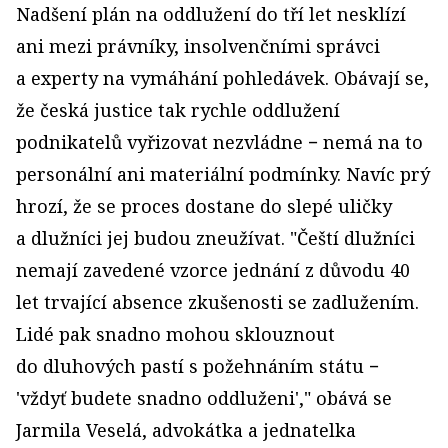
Nadšení plán na oddlužení do tří let nesklízí
ani mezi právníky, insolvenčními správci
a experty na vymáhání pohledávek. Obávají se,
že česká justice tak rychle oddlužení
podnikatelů vyřizovat nezvládne − nemá na to
personální ani materiální podmínky. Navíc prý
hrozí, že se proces dostane do slepé uličky
a dlužníci jej budou zneužívat. "Čeští dlužníci
nemají zavedené vzorce jednání z důvodu 40
let trvající absence zkušenosti se zadlužením.
Lidé pak snadno mohou sklouznout
do dluhových pastí s požehnáním státu −
'vždyť budete snadno oddluženi'," obává se
Jarmila Veselá, advokátka a jednatelka