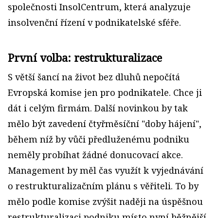
společnosti InsolCentrum, která analyzuje
insolvenční řízení v podnikatelské sféře.
První volba: restrukturalizace
S větší šancí na život bez dluhů nepočítá
Evropská komise jen pro podnikatele. Chce ji
dát i celým firmám. Další novinkou by tak
mělo být zavedení čtyřměsíční "doby hájení",
během níž by vůči předluženému podniku
neměly probíhat žádné donucovací akce.
Management by měl čas využít k vyjednávání
o restrukturalizačním plánu s věřiteli. To by
mělo podle komise zvýšit naději na úspěšnou
restrukturalizaci podniku místo nyní běžnější