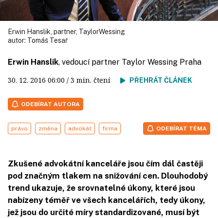
Erwin Hanslik, partner, TaylorWessing
autor:
Tomáš Tesař
Erwin Hanslik
, vedoucí partner Taylor Wessing Praha
30. 12. 2016
06:00
/ 3 min. čtení
PŘEHRÁT ČLÁNEK
ODEBÍRAT AUTORA
právo
změna
advokát
firma
ODEBÍRAT TÉMA
Zkušené advokátní kanceláře jsou čím dál častěji
pod značným tlakem na snižování cen. Dlouhodobý
trend ukazuje, že srovnatelné úkony, které jsou
nabízeny téměř ve všech kancelářích, tedy úkony,
jež jsou do určité míry standardizované, musí být