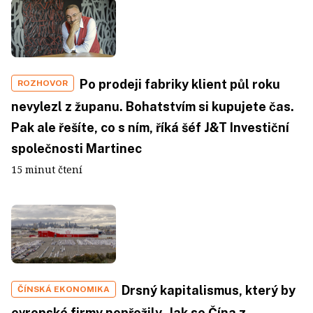
Po prodeji fabriky klient půl roku
ROZHOVOR
nevylezl z županu. Bohatstvím si kupujete čas.
Pak ale řešíte, co s ním, říká šéf J&T Investiční
společnosti Martinec
15 minut čtení
Drsný kapitalismus, který by
ČÍNSKÁ EKONOMIKA
evropské firmy nepřežily. Jak se Čína z