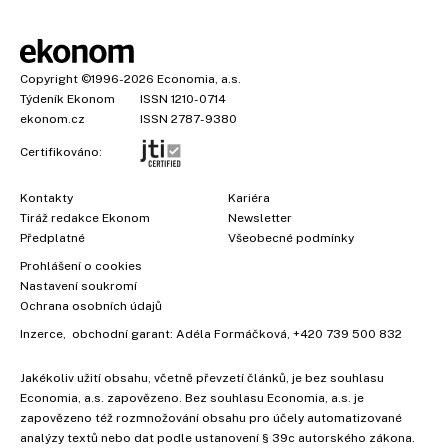
Copyright
©1996-2026
Economia, a.s.
Týdeník Ekonom
ISSN 1210-0714
ekonom.cz
ISSN 2787-9380
Certifikováno:
Kontakty
Kariéra
Tiráž redakce Ekonom
Newsletter
Předplatné
Všeobecné podmínky
Prohlášení o cookies
×
Nastavení soukromí
Ochrana osobních údajů
Inzerce
, obchodní garant:
Adéla Formáčková
,
+420 739 500 832
Jakékoliv užití obsahu, včetně převzetí článků, je bez souhlasu
Economia, a.s. zapovězeno. Bez souhlasu Economia, a.s. je
zapovězeno též rozmnožování obsahu pro účely automatizované
analýzy textů nebo dat podle ustanovení § 39c autorského zákona.