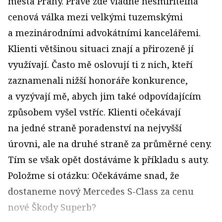
města Prahy. Právě zde vládne nesmiřitelná
cenová válka mezi velkými tuzemskými
a mezinárodními advokátními kancelářemi.
Klienti většinou situaci znají a přirozeně jí
využívají. Často mě oslovují ti z nich, kteří
zaznamenali nižší honoráře konkurence,
a vyzývají mě, abych jim také odpovídajícím
způsobem vyšel vstříc. Klienti očekávají
na jedné straně poradenství na nejvyšší
úrovni, ale na druhé straně za průměrné ceny.
Tím se však opět dostáváme k příkladu s auty.
Položme si otázku: Očekáváme snad, že
dostaneme nový Mercedes S-Class za cenu
nové Škody Superb?