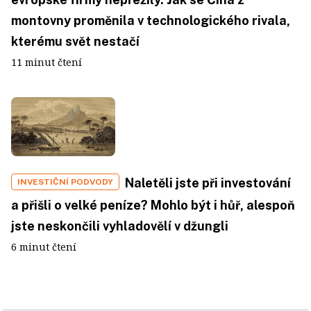
montovny proměnila v technologického rivala,
kterému svět nestačí
11 minut čtení
Naletěli jste při investování
INVESTIČNÍ PODVODY
a přišli o velké peníze? Mohlo být i hůř, alespoň
jste neskončili vyhladovělí v džungli
6 minut čtení