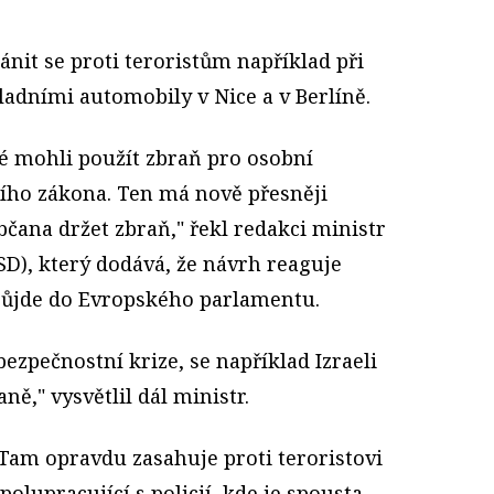
nit se proti teroristům například při
kladními automobily v Nice a v Berlíně.
dé mohli použít zbraň pro osobní
ího zákona. Ten má nově přesněji
čana držet zbraň," řekl redakci ministr
SD), který dodává, že návrh reaguje
půjde do Evropského parlamentu.
bezpečnostní krize, se například Izraeli
ně," vysvětlil dál ministr.
. Tam opravdu zasahuje proti teroristovi
olupracující s policií, kde je spousta