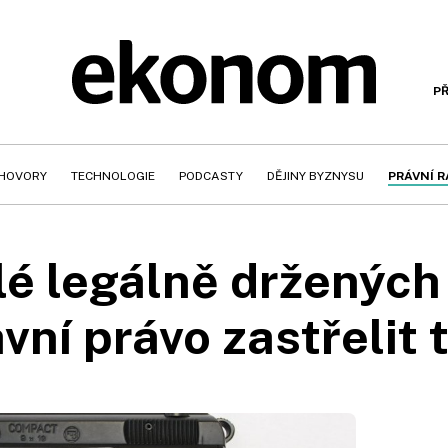
PŘ
HOVORY
TECHNOLOGIE
PODCASTY
DĚJINY BYZNYSU
PRÁVNÍ 
lé legálně držených 
vní právo zastřelit 