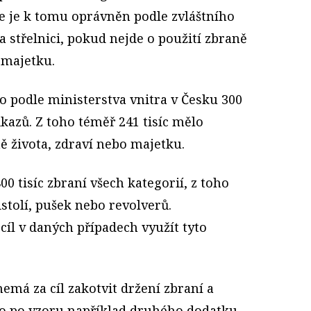
de je k tomu oprávněn podle zvláštního
 střelnici, pokud nejde o použití zbraně
i majetku.
o podle ministerstva vnitra v Česku 300
ůkazů. Z toho téměř 241 tisíc mělo
ě života, zdraví nebo majetku.
0 tisíc zbraní všech kategorií, z toho
istolí, pušek nebo revolverů.
íl v daných případech využít tyto
má za cíl zakotvit držení zbraní a
ávo po vzoru například druhého dodatku