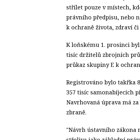
střílet pouze v místech, k
právního předpisu, nebo na
k ochraně života, zdraví č
K loňskému 1. prosinci byl
tisíc držitelů zbrojních pr
průkaz skupiny E k ochran
Registrováno bylo takřka 80
357 tisíc samonabíjecích p
Navrhovaná úprava má za c
zbraně.
"Návrh ústavního zákona ne
střeliva jako základní pr