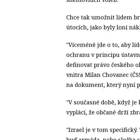
Chce tak umožnit lidem brá
útocích, jako byly loni ná
"Víceméně jde o to, aby li
ochranu v principu ústavn
definovat právo českého ob
vnitra Milan Chovanec (ČS
na dokument, který nyní 
"V současné době, když je 
vyplácí, že občané drží zbra
"Izrael je v tom specifický
buď armáda, nebo složka sp