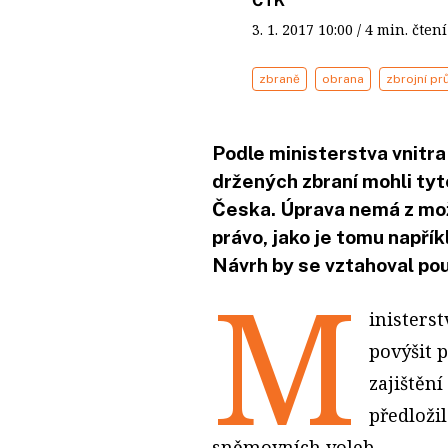
ČTK
3. 1. 2017
10:00
/ 4 min. čt
zbraně
obrana
zbrojní pr
Podle ministerstva vnitra
držených zbraní mohli tyt
Česka. Úprava nemá z mož
právo, jako je tomu napřík
Návrh by se vztahoval po
M
inisters
povýšit 
zajištěn
předložil
sněmovních voleb.