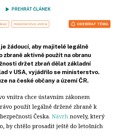
ení
PŘEHRÁT ČLÁNEK
ůkaz
ministerstvo vnitra
ODEBÍRAT TÉMA
 je žádoucí, aby majitelé legálně
o zbraně aktivně použít na obranu
nosti držet zbraň dělat základní
lad v USA, vyjádřilo se ministerstvo.
uze na české občany a území ČR.
tvo vnitra chce ústavním zákonem
právo použít legálně držené zbraně k
í bezpečnosti Česka.
Návrh
novely, který
o, by chtělo prosadit ještě do letošních