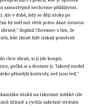
mu samozřejmě nechceme přibližovat,
ci. Ale v době, kdy se dějí útoky po
čan by měl mít větší právo dané ústavou
 zbraně," doplnil Chovanec s tím, že
átů, kde zbraň lidé získají poměrně
do chce zbraň, si ji jde koupit,
rice, počká si a dostane ji. Takový model
eko přísnější kontroly, než jsou teď,"
 okamžiku útoků na takzvané měkké cíle
gánů účinně a rychle zabránit ztrátám