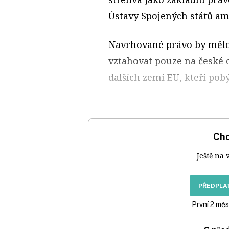
Ústavy Spojených států am
Navrhované právo by mělo 
vztahovat pouze na české 
dalších zemí EU, kteří pobý
Chc
Ještě na 
PŘEDPLAT
První 2 měs