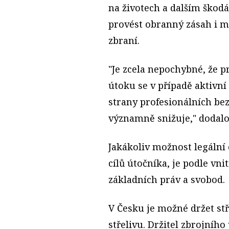
na životech a dalším ško
provést obranný zásah i m
zbraní.
"Je zcela nepochybné, že
útoku se v případě aktivní
strany profesionálních bez
významně snižuje," dodalo
Jakákoliv možnost legální
cílů útočníka, je podle vn
základních práv a svobod.
V Česku je možné držet st
střelivu. Držitel zbrojníh