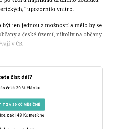
erických," upozornilo vnitro.
být jen jednou z možností a mělo by se
občany a české území, nikoliv na občany
vají v ČR.
ete číst dál?
vás čeká 30 % článku.
IT ZA 39 KČ MĚSÍČNĚ
íce, pak 149 Kč měsíčně