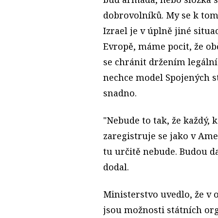
dobrovolníků. My se k to
Izrael je v úplně jiné situa
Evropě, máme pocit, že ob
se chránit držením legální
nechce model Spojených st
snadno.
"Nebude to tak, že každý, k
zaregistruje se jako v Ame
tu určitě nebude. Budou dal
dodal.
Ministerstvo uvedlo, že v
jsou možnosti státních or