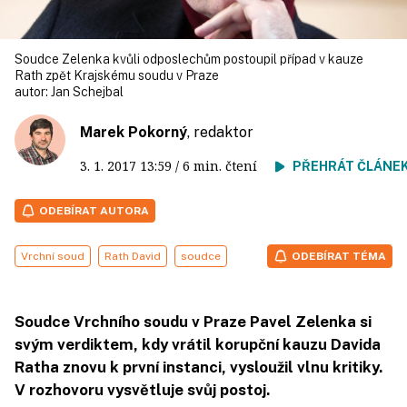
Soudce Zelenka kvůli odposlechům postoupil případ v kauze
Rath zpět Krajskému soudu v Praze
autor:
Jan Schejbal
Marek Pokorný
, redaktor
3. 1. 2017
13:59
/ 6 min. čtení
PŘEHRÁT ČLÁNE
ODEBÍRAT AUTORA
Vrchní soud
Rath David
soudce
ODEBÍRAT TÉMA
Soudce Vrchního soudu v Praze Pavel Zelenka si
svým verdiktem, kdy vrátil korupční kauzu Davida
Ratha znovu k první instanci, vysloužil vlnu kritiky.
V rozhovoru vysvětluje svůj postoj.