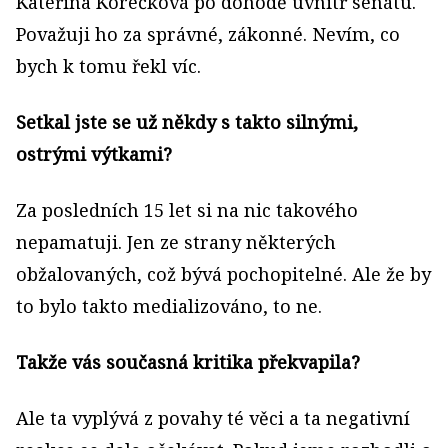
Kateřina Korečková po dohodě uvnitř senátu.
Považuji ho za správné, zákonné. Nevím, co
bych k tomu řekl víc.
Setkal jste se už někdy s takto silnými,
ostrými výtkami?
Za posledních 15 let si na nic takového
nepamatuji. Jen ze strany některých
obžalovaných, což bývá pochopitelné. Ale že by
to bylo takto medializováno, to ne.
Takže vás současná kritika překvapila?
Ale ta vyplývá z povahy té věci a ta negativní