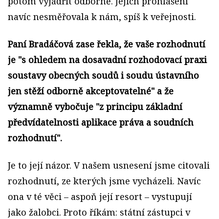
potom vyjádřit odborně. Jejich prohlášení
navíc nesměřovala k nám, spíš k veřejnosti.
Paní Bradáčová zase řekla, že vaše rozhodnutí
je "s ohledem na dosavadní rozhodovací praxi
soustavy obecných soudů i soudu ústavního
jen stěží odborně akceptovatelné" a že
významně vybočuje "z principu základní
předvídatelnosti aplikace práva a soudních
rozhodnutí".
Je to její názor. V našem usnesení jsme citovali
rozhodnutí, ze kterých jsme vycházeli. Navíc
ona v té věci – aspoň její resort – vystupují
jako žalobci. Proto říkám: státní zástupci v