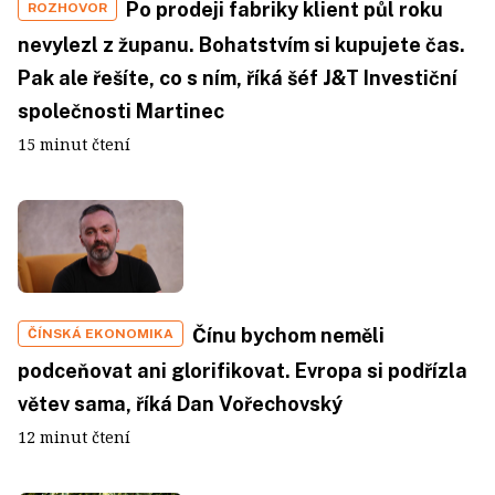
Po prodeji fabriky klient půl roku
ROZHOVOR
nevylezl z županu. Bohatstvím si kupujete čas.
Pak ale řešíte, co s ním, říká šéf J&T Investiční
společnosti Martinec
15 minut čtení
Čínu bychom neměli
ČÍNSKÁ EKONOMIKA
podceňovat ani glorifikovat. Evropa si podřízla
větev sama, říká Dan Vořechovský
12 minut čtení