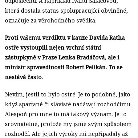
odposlechů. A například Ivanu Salačovou,
která dostala status spolupracující obviněné,
označuje za věrohodného svědka.
Proti vašemu verdiktu v kauze Davida Ratha
ostře vystoupili nejen vrchní státní
zástupkyně v Praze Lenka Bradáčová, ale i
ministr spravedlnosti Robert Pelikán. To se
nestává často.
Nevím, jestli to bylo ostré. Je to podobné, jako
když sparťané či slávisté nadávají rozhodčímu.
Alespoň pro mne to má takový význam. Je to
srovnatelné, protože my jsme svým způsobem
rozhodčí. Ale jejich výroky mi nepřipadaly až