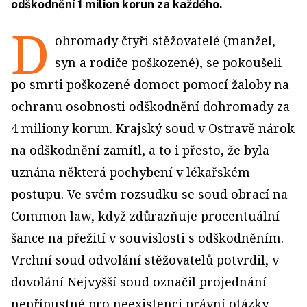
odškodnění 1 milion korun za každého.
D
ohromady čtyři stěžovatelé (manžel,
syn a rodiče poškozené), se pokoušeli
po smrti poškozené domoct pomocí žaloby na
ochranu osobnosti odškodnění dohromady za
4 miliony korun. Krajský soud v Ostravě nárok
na odškodnění zamítl, a to i přesto, že byla
uznána některá pochybení v lékařském
postupu. Ve svém rozsudku se soud obrací na
Common law, když zdůrazňuje procentuální
šance na přežití v souvislosti s odškodněním.
Vrchní soud odvolání stěžovatelů potvrdil, v
dovolání Nejvyšší soud označil projednání
nepřípustné pro neexistenci právní otázky.