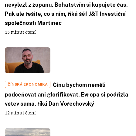
nevylezl z županu. Bohatstvím si kupujete čas.
Pak ale řešíte, co s ním, říká šéf J&T Investiční
společnosti Martinec
15 minut čtení
Čínu bychom neměli
ČÍNSKÁ EKONOMIKA
podceňovat ani glorifikovat. Evropa si podřízla
větev sama, říká Dan Vořechovský
12 minut čtení