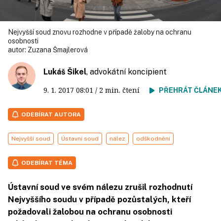
Nejvyšší soud znovu rozhodne v případě žaloby na ochranu
osobnosti
autor:
Zuzana Šmajlerová
Lukáš Šikel
, advokátní koncipient
9. 1. 2017
08:01
/ 2 min. čtení
PŘEHRÁT ČLÁNE
ODEBÍRAT AUTORA
Nejvyšší soud
Ústavní soud
nález
odškodnění
ODEBÍRAT TÉMA
Ústavní soud ve svém nálezu zrušil rozhodnutí
Nejvyššího soudu v případě pozůstalých, kteří
požadovali žalobou na ochranu osobnosti