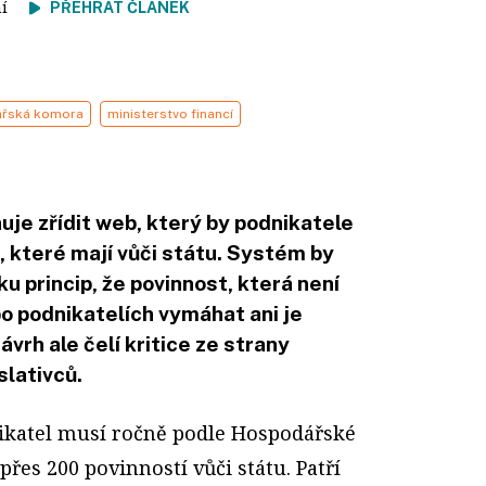
tení
PŘEHRÁT ČLÁNEK
řská komora
ministerstvo financí
je zřídit web, který by podnikatele
, které mají vůči státu. Systém by
ku princip, že povinnost, která není
o podnikatelích vymáhat ani je
vrh ale čelí kritice ze strany
slativců.
katel musí ročně podle Hospodářské
řes 200 povinností vůči státu. Patří