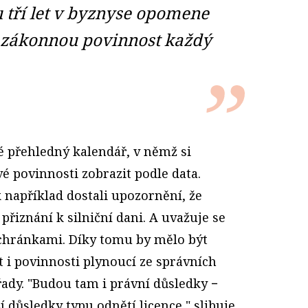
tří let v byznyse opomene
u zákonnou povinnost každý
 přehledný kalendář, v němž si
é povinnosti zobrazit podle data.
k například dostali upozornění, že
přiznání k silniční dani. A uvažuje se
schránkami. Díky tomu by mělo být
 i povinnosti plynoucí ze správních
řady. "Budou tam i právní důsledky −
í důsledky typu odnětí licence," slibuje