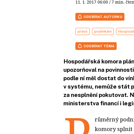
11. 1. 2017
06:00
/ 7 min. č
ODEBÍRAT AUTORKU
právo
podnikání
Hospodá
ODEBÍRAT TÉMA
Hospodářská komora plánu
upozorňoval na povinnosti
podle ní měl dostat do vín
v systému, nemůže stát p
za nesplnění pokutovat. Ná
ministerstva financí i legi
P
růměrný podni
komory splnit p