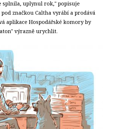
 splnila, uplynul rok," popisuje
 pod značkou Caltha vyrábí a prodává
vá aplikace Hospodářské komory by
aton" výrazně urychlit.