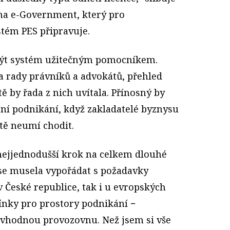
na e-Government, který pro
ém PES připravuje.
být systém užitečným pomocníkem.
 rady právníků a advokátů, přehled
 by řada z nich uvítala. Přínosný by
ení podnikání, když zakladatelé byznysu
ště neumí chodit.
 nejjednodušší krok na celkem dlouhé
 se musela vypořádat s požadavky
v České republice, tak i u evropských
ínky pro prostory podnikání −
 vhodnou provozovnu. Než jsem si vše