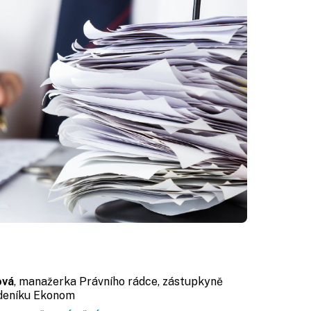
ová
, manažerka Právního rádce, zástupkyně
ýdeníku Ekonom