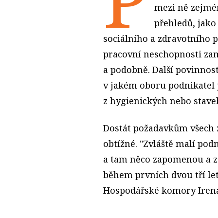
mezi ně zejmén
přehledů, jako 
sociálního a zdravotního p
pracovní neschopnosti zam
a podobně. Další povinnosti
v jakém oboru podnikatel p
z hygienických nebo stave
Dostát požadavkům všech z
obtížné. "Zvláště malí podn
a tam něco zapomenou a z
během prvních dvou tří let
Hospodářské komory Irena