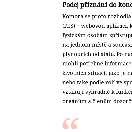
Podej přiznání do kon
Komora se proto rozhodla 
(PES) − webovou aplikaci,
fyzickým osobám zpřístupn
na jednom místě a součas
plynoucích od státu. Po na
mohli potřebné informace 
životních situací, jako je 
nebo také podle rolí ve spo
vztahují výhradně k funk
orgánům a členům dozorčí