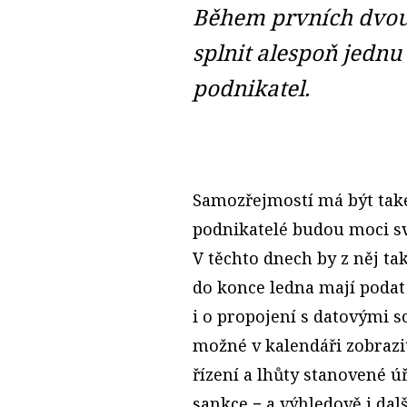
Během prvních dvou 
splnit alespoň jedn
podnikatel.
Samozřejmostí má být také
podnikatelé budou moci sv
V těchto dnech by z něj ta
do konce ledna mají podat 
i o propojení s datovými 
možné v kalendáři zobrazit
řízení a lhůty stanovené ú
sankce − a výhledově i dalš