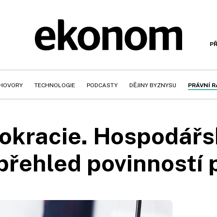
PŘ
HOVORY
TECHNOLOGIE
PODCASTY
DĚJINY BYZNYSU
PRÁVNÍ 
okracie. Hospodář
 přehled povinností 