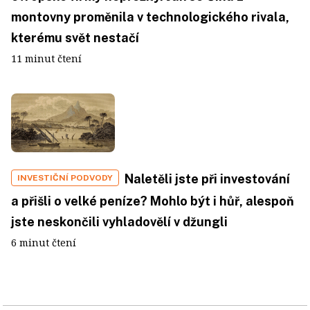
montovny proměnila v technologického rivala,
kterému svět nestačí
11 minut čtení
Naletěli jste při investování
INVESTIČNÍ PODVODY
a přišli o velké peníze? Mohlo být i hůř, alespoň
jste neskončili vyhladovělí v džungli
6 minut čtení