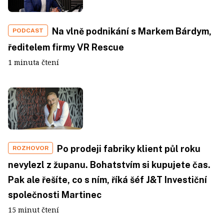
Na vlně podnikání s Markem Bárdym,
PODCAST
ředitelem firmy VR Rescue
1 minuta čtení
Po prodeji fabriky klient půl roku
ROZHOVOR
nevylezl z županu. Bohatstvím si kupujete čas.
Pak ale řešíte, co s ním, říká šéf J&T Investiční
společnosti Martinec
15 minut čtení