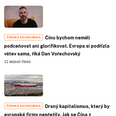
Čínu bychom neměli
ČÍNSKÁ EKONOMIKA
podceňovat ani glorifikovat. Evropa si podřízla
větev sama, říká Dan Vořechovský
12 minut čtení
Drsný kapitalismus, který by
ČÍNSKÁ EKONOMIKA
evropské firmy nepřežily. Jak se Čína z