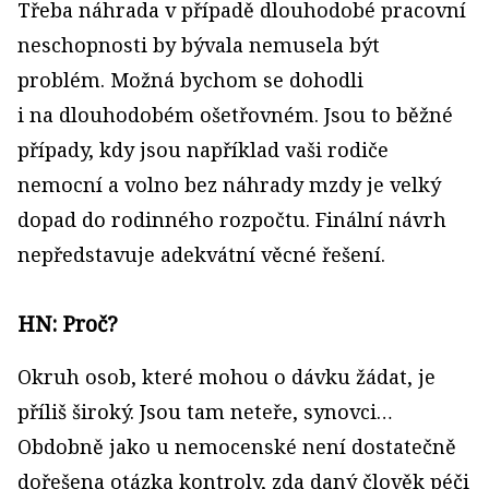
Třeba náhrada v případě dlouhodobé pracovní
neschopnosti by bývala nemusela být
problém. Možná bychom se dohodli
i na dlouhodobém ošetřovném. Jsou to běžné
případy, kdy jsou například vaši rodiče
nemocní a volno bez náhrady mzdy je velký
dopad do rodinného rozpočtu. Finální návrh
nepředstavuje adekvátní věcné řešení.
HN: Proč?
Okruh osob, které mohou o dávku žádat, je
příliš široký. Jsou tam neteře, synovci…
Obdobně jako u nemocenské není dostatečně
dořešena otázka kontroly, zda daný člověk péči