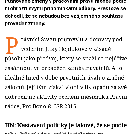
Plánované změny v pracovním právu mohou podle
ní ohrozit svými připomínkami odbory. Přestože se
dohodli, že se nebudou bez vzájemného souhlasu
provádět změny.
P
rávníci Svazu průmyslu a dopravy pod
vedením Jitky Hej­dukové v zásadě
působí jako předvoj, který se snaží co nejdříve
zasáhnout ve prospěch zaměstnavatelů. A to
ideálně hned v době prvotních úvah o změně
zákonů. Její tým získal vloni v listopadu za své
dobročinné aktivity ocenění měsíčníku Právní
rádce, Pro Bono & CSR 2016.
HN: Nastavení politiky je takové, že se podle