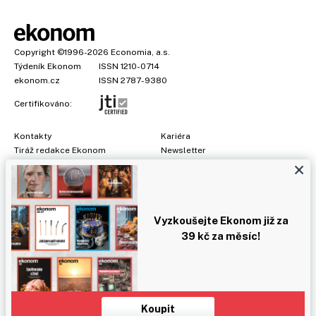
Copyright
©1996-2026
Economia, a.s.
Týdeník Ekonom
ISSN 1210-0714
ekonom.cz
ISSN 2787-9380
Certifikováno:
Kontakty
Kariéra
Tiráž redakce Ekonom
Newsletter
×
Předplatné
Všeobecné podmínky
Prohlášení o cookies
Nastavení soukromí
Ochrana osobních údajů
Vyzkoušejte Ekonom již za
Inzerce
, obchodní garant:
Adéla Formáčková
,
+420 739 500 832
39 kč za měsíc!
Jakékoliv užití obsahu, včetně převzetí článků, je bez souhlasu
Economia, a.s. zapovězeno. Bez souhlasu Economia, a.s. je
zapovězeno též rozmnožování obsahu pro účely automatizované
analýzy textů nebo dat podle ustanovení § 39c autorského zákona.
Koupit