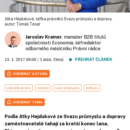
Jitka Hejduková, šéfka právníků Svazu průmyslu a dopravy.
autor:
Tomáš Tesař
Jaroslav Kramer
, manažer B2B titulů
společnosti Economia, šéfredaktor
odborného měsíčníku Právní rádce
13. 1. 2017
06:00
/ 5 min. čtení
PŘEHRÁT ČLÁNEK
ODEBÍRAT AUTORA
zákoník práce
novela
svaz průmyslu
odbory
ODEBÍRAT TÉMA
Podle Jitky Hejdukové ze Svazu průmyslu a dopravy
zaměstnavatelé tahají za kratší konec lana.