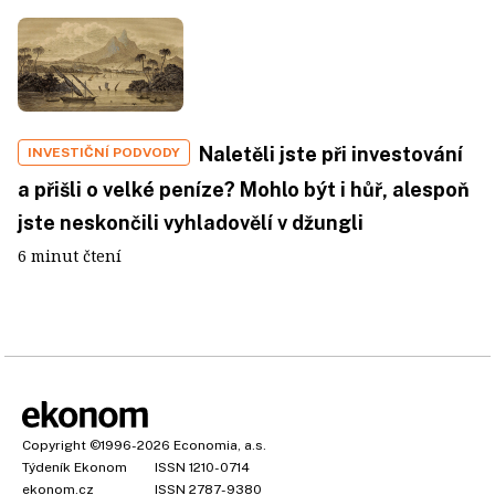
Naletěli jste při investování
INVESTIČNÍ PODVODY
a přišli o velké peníze? Mohlo být i hůř, alespoň
jste neskončili vyhladovělí v džungli
6 minut čtení
Copyright
©1996-2026
Economia, a.s.
Týdeník Ekonom
ISSN 1210-0714
ekonom.cz
ISSN 2787-9380