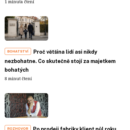
1 minuta čtení
Proč většina lidí asi nikdy
BOHATSTVÍ
nezbohatne. Co skutečně stojí za majetkem
bohatých
8 minut čtení
Po prodeji fabriky klient půl roku
ROZHOVOR