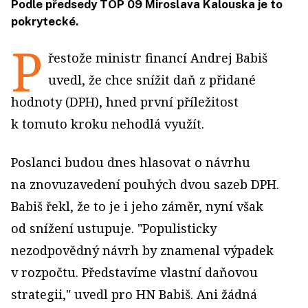
Podle předsedy TOP 09 Miroslava Kalouska je to
pokrytecké.
P
řestože ministr financí Andrej Babiš
uvedl, že chce snížit daň z přidané
hodnoty (DPH), hned první příležitost
k tomuto kroku nehodlá využít.
Poslanci budou dnes hlasovat o návrhu
na znovuzavedení pouhých dvou sazeb DPH.
Babiš řekl, že to je i jeho záměr, nyní však
od snížení ustupuje. "Populisticky
nezodpovědný návrh by znamenal výpadek
v rozpočtu. Představíme vlastní daňovou
strategii," uvedl pro HN Babiš. Ani žádná