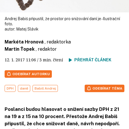
Andrej Babiš připustil, že prostor pro snižování daní je - Ilustrační
foto.
autor:
Matej Slávik
Markéta Hronová
, redaktorka
Martin Ťopek
, redaktor
12. 1. 2017
11:06
/ 3 min. čtení
PŘEHRÁT ČLÁNEK
ODEBÍRAT AUTORKU
DPH
daně
Babiš Andrej
ODEBÍRAT TÉMA
Poslanci budou hlasovat o snížení sazby DPH z 21
na 19 a z 15 na 10 procent. Přestože Andrej Babiš
připustil, že chce snižovat daně, návrh nepodpoří.