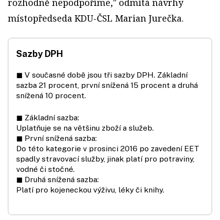
rozhodně nepodpoříme," odmítá návrhy
místopředseda KDU-ČSL Marian Jurečka.
Sazby DPH
◼ V současné době jsou tři sazby DPH. Základní
sazba 21 procent, první snížená 15 procent a druhá
snížená 10 procent.
◼ Základní sazba:
Uplatňuje se na většinu zboží a služeb.
◼ První snížená sazba:
Do této kategorie v prosinci 2016 po zavedení EET
spadly stravovací služby, jinak platí pro potraviny,
vodné či stočné.
◼ Druhá snížená sazba:
Platí pro kojeneckou výživu, léky či knihy.