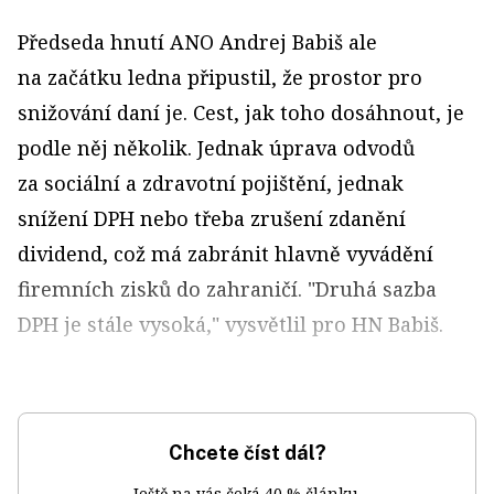
Předseda hnutí ANO Andrej Babiš ale
na začátku ledna připustil, že prostor pro
snižování daní je. Cest, jak toho dosáhnout, je
podle něj několik. Jednak úprava odvodů
za sociální a zdravotní pojištění, jednak
snížení DPH nebo třeba zrušení zdanění
dividend, což má zabránit hlavně vyvádění
firemních zisků do zahraničí. "Druhá sazba
DPH je stále vysoká," vysvětlil pro HN Babiš.
Chcete číst dál?
Ještě na vás čeká 40 % článku.