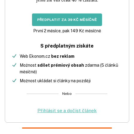
PŘEDPLATIT ZA 39 KČ MĚSÍČNĚ
První 2 měsíce, pak 149 Kč měsíčně
S předplatným získáte
Web Ekonom.cz
bez reklam
Možnost
sdílet prémiový obsah
zdarma (5 článků
měsíčně)
Možnost ukládat si články na později
Nebo
Přihlásit se a dočíst článek