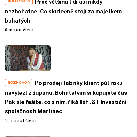
Proč většina lidí asi nikdy
BOHATSTVÍ
nezbohatne. Co skutečně stojí za majetkem
bohatých
8 minut čtení
Po prodeji fabriky klient půl roku
ROZHOVOR
nevylezl z županu. Bohatstvím si kupujete čas.
Pak ale řešíte, co s ním, říká šéf J&T Investiční
společnosti Martinec
15 minut čtení