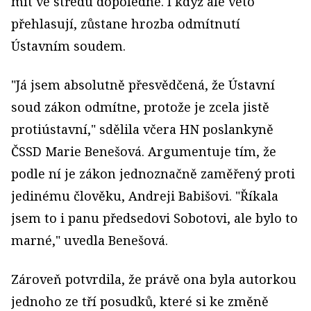
mít ve středu dopoledne. I když ale veto
přehlasují, zůstane hrozba odmítnutí
Ústavním soudem.
"Já jsem absolutně přesvědčená, že Ústavní
soud zákon odmítne, protože je zcela jistě
protiústavní," sdělila včera HN poslankyně
ČSSD Marie Benešová. Argumentuje tím, že
podle ní je zákon jednoznačně zaměřený proti
jedinému člověku, Andreji Babišovi. "Říkala
jsem to i panu předsedovi Sobotovi, ale bylo to
marné," uvedla Benešová.
Zároveň potvrdila, že právě ona byla autorkou
jednoho ze tří posudků, které si ke změně