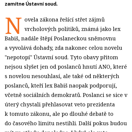
zamítne Ústavní soud.
N
ovela zákona řešící střet zájmů
vrcholových politiků, známá jako lex
Babiš, nadále štěpí Poslaneckou sněmovnu
a vyvolává dohady, zda nakonec celou novelu
"nepotopí" Ústavní soud. Tyto obavy přitom
nejsou slyšet jen od poslanců hnutí ANO, které
s novelou nesouhlasí, ale také od některých
poslanců, kteří lex Babiš naopak podporují,
včetně sociálních demokratů. Poslanci se sice v
úterý chystali přehlasovat veto prezidenta
k tomuto zákonu, ale po dlouhé debatě to
do časového limitu nestihli. Další pokus budou