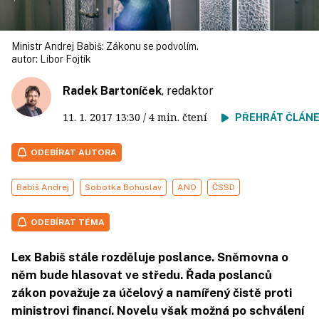
Ministr Andrej Babiš: Zákonu se podvolím.
autor:
Libor Fojtík
Radek Bartoníček
, redaktor
11. 1. 2017
13:30
/ 4 min. čtení
PŘEHRÁT ČLÁN
ODEBÍRAT AUTORA
Babiš Andrej
Sobotka Bohuslav
ANO
ČSSD
ODEBÍRAT TÉMA
Lex Babiš stále rozděluje poslance. Sněmovna o
něm bude hlasovat ve středu. Řada poslanců
zákon považuje za účelový a namířený čistě proti
ministrovi financí. Novelu však možná po schválení