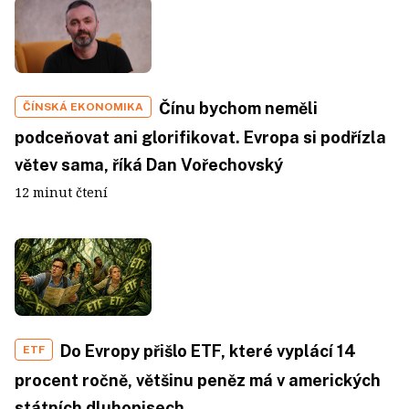
Čínu bychom neměli
ČÍNSKÁ EKONOMIKA
podceňovat ani glorifikovat. Evropa si podřízla
větev sama, říká Dan Vořechovský
12 minut čtení
Do Evropy přišlo ETF, které vyplácí 14
ETF
procent ročně, většinu peněz má v amerických
státních dluhopisech