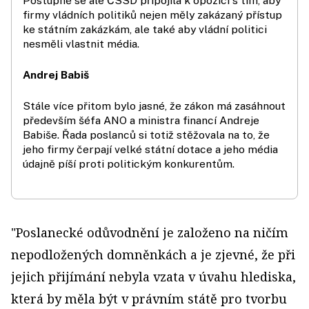
Postupně se ale ČSSD připojila k opozici s tím, aby
firmy vládních politiků nejen měly zakázaný přístup
ke státním zakázkám, ale také aby vládní politici
nesměli vlastnit média.
Andrej Babiš
Stále více přitom bylo jasné, že zákon má zasáhnout
především šéfa ANO a ministra financí Andreje
Babiše. Řada poslanců si totiž stěžovala na to, že
jeho firmy čerpají velké státní dotace a jeho média
údajně píší proti politickým konkurentům.
"Poslanecké odůvodnění je založeno na ničím
nepodložených domněnkách a je zjevné, že při
jejich přijímání nebyla vzata v úvahu hlediska,
která by měla být v právním státě pro tvorbu