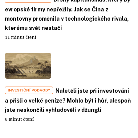
evropské firmy nepřežily. Jak se Čína z
montovny proměnila v technologického rivala,
kterému svět nestačí
11 minut čtení
Naletěli jste při investování
INVESTIČNÍ PODVODY
a přišli o velké peníze? Mohlo být i hůř, alespoň
jste neskončili vyhladovělí v džungli
6 minut čtení