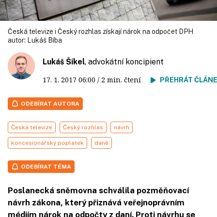
Česká televize i Český rozhlas získají nárok na odpočet DPH
autor:
Lukáš Bíba
Lukáš Šikel
, advokátní koncipient
17. 1. 2017
06:00
/ 2 min. čtení
PŘEHRÁT ČLÁN
ODEBÍRAT AUTORA
Česká televize
Český rozhlas
návrh
koncesionářský poplatek
daně
ODEBÍRAT TÉMA
Poslanecká sněmovna schválila pozměňovací
návrh zákona, který přiznává veřejnoprávním
médiím nárok na odpočty z daní. Proti návrhu se