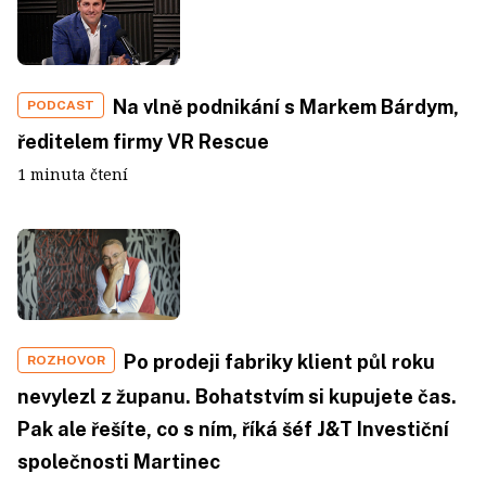
Na vlně podnikání s Markem Bárdym,
PODCAST
ředitelem firmy VR Rescue
1 minuta čtení
Po prodeji fabriky klient půl roku
ROZHOVOR
nevylezl z županu. Bohatstvím si kupujete čas.
Pak ale řešíte, co s ním, říká šéf J&T Investiční
společnosti Martinec