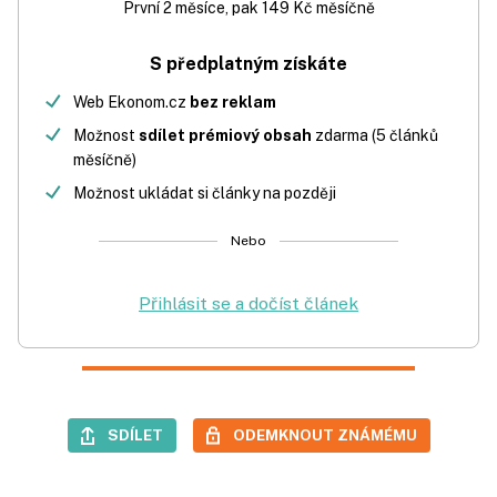
První 2 měsíce, pak 149 Kč měsíčně
S předplatným získáte
Web Ekonom.cz
bez reklam
Možnost
sdílet prémiový obsah
zdarma (5 článků
měsíčně)
Možnost ukládat si články na později
Nebo
Přihlásit se a dočíst článek
SDÍLET
ODEMKNOUT ZNÁMÉMU