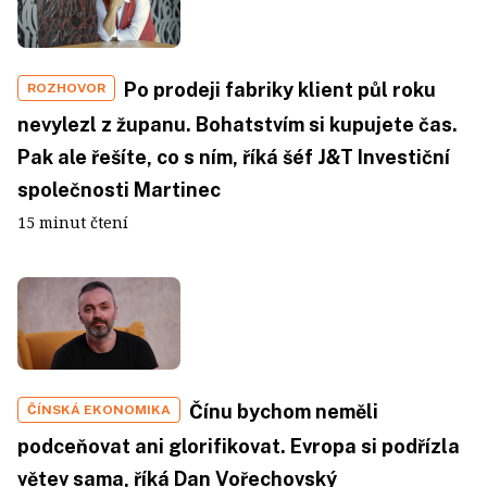
Po prodeji fabriky klient půl roku
ROZHOVOR
nevylezl z županu. Bohatstvím si kupujete čas.
Pak ale řešíte, co s ním, říká šéf J&T Investiční
společnosti Martinec
15 minut čtení
Čínu bychom neměli
ČÍNSKÁ EKONOMIKA
podceňovat ani glorifikovat. Evropa si podřízla
větev sama, říká Dan Vořechovský