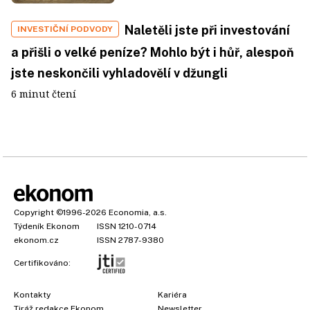
Naletěli jste při investování
INVESTIČNÍ PODVODY
a přišli o velké peníze? Mohlo být i hůř, alespoň
jste neskončili vyhladovělí v džungli
6 minut čtení
Copyright
©1996-2026
Economia, a.s.
Týdeník Ekonom
ISSN 1210-0714
ekonom.cz
ISSN 2787-9380
Certifikováno:
Kontakty
Kariéra
Tiráž redakce Ekonom
Newsletter