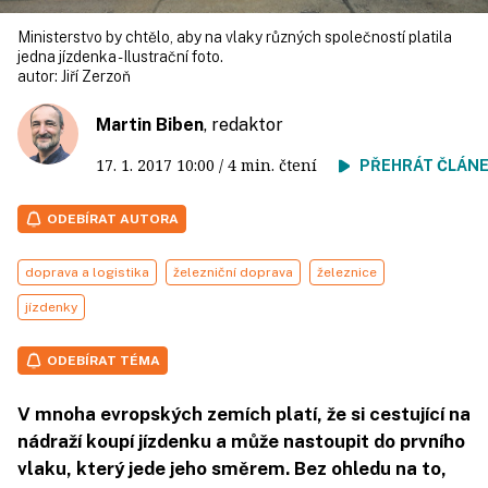
Ministerstvo by chtělo, aby na vlaky různých společností platila
jedna jízdenka - Ilustrační foto.
autor:
Jiří Zerzoň
Martin Biben
, redaktor
17. 1. 2017
10:00
/ 4 min. čtení
PŘEHRÁT ČLÁN
ODEBÍRAT AUTORA
doprava a logistika
železniční doprava
železnice
jízdenky
ODEBÍRAT TÉMA
V mnoha evropských zemích platí, že si cestující na
nádraží koupí jízdenku a může nastoupit do prvního
vlaku, který jede jeho směrem. Bez ohledu na to,