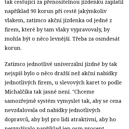
tak cestující za přenositelnou jízdenku zaplatil
například 90 korun při cestě jakýmkoliv
vlakem, zatímco akční jízdenka od jedné z
firem, které by tam vlaky vypravovaly, by
mohla být o něco levnější. Třeba za osmdesát
korun.
Zatímco jednotlivé univerzální jízdné by tak
nejspíš bylo o něco dražší než akční nabídky
jednotlivých firem, u slevových karet to podle
Michalčíka tak jasné není. "Chceme
samozřejmě systém vymyslet tak, aby se cena
nevzdalovala od nabídky jednotlivých
dopravců, aby byl pro lidi atraktivní, aby ho
nevyužívalo například jen osm procent