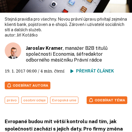
Stejná pravidla pro všechny. Novou právní úpravu přivítají zejména
klienti bank, pojišťoven a e-shopů. Zároveň i uživatelé sociálních
sítí a dalších služeb.
autor:
Jiří Koťátko
Jaroslav Kramer
, manažer B2B titulů
společnosti Economia, šéfredaktor
odborného měsíčníku Právní rádce
19. 1. 2017
06:00
/ 4 min. čtení
PŘEHRÁT ČLÁNEK
ODEBÍRAT AUTORA
právo
osobní údaje
Evropská unie
ODEBÍRAT TÉMA
Evropané budou mít větší kontrolu nad tím, jak
společnosti zachází s jejich daty. Pro firmy změna