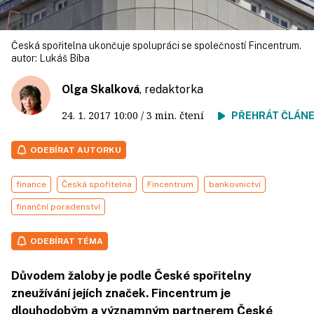
Česká spořitelna ukončuje spolupráci se společností Fincentrum.
autor:
Lukáš Bíba
Olga Skalková
, redaktorka
24. 1. 2017
10:00
/ 3 min. čtení
PŘEHRÁT ČLÁN
ODEBÍRAT AUTORKU
finance
Česká spořitelna
Fincentrum
bankovnictví
finanční poradenství
ODEBÍRAT TÉMA
Důvodem žaloby je podle České spořitelny
zneužívání jejích značek. Fincentrum je
dlouhodobým a významným partnerem České