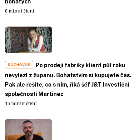
bohatých
8 minut čtení
Po prodeji fabriky klient půl roku
ROZHOVOR
nevylezl z županu. Bohatstvím si kupujete čas.
Pak ale řešíte, co s ním, říká šéf J&T Investiční
společnosti Martinec
15 minut čtení