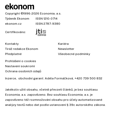
Copyright
©1996-2026
Economia, a.s.
Týdeník Ekonom
ISSN 1210-0714
ekonom.cz
ISSN 2787-9380
Certifikováno:
Kontakty
Kariéra
Tiráž redakce Ekonom
Newsletter
Předplatné
Všeobecné podmínky
Prohlášení o cookies
Nastavení soukromí
Ochrana osobních údajů
Inzerce
, obchodní garant:
Adéla Formáčková
,
+420 739 500 832
Jakékoliv užití obsahu, včetně převzetí článků, je bez souhlasu
Economia, a.s. zapovězeno. Bez souhlasu Economia, a.s. je
zapovězeno též rozmnožování obsahu pro účely automatizované
analýzy textů nebo dat podle ustanovení § 39c autorského zákona.