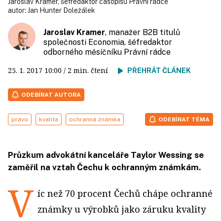
Jaroslav Kramer, šéfredaktor časopisu Právní rádce
autor:
Jan Hunter Doležálek
Jaroslav Kramer
, manažer B2B titulů
společnosti Economia, šéfredaktor
odborného měsíčníku Právní rádce
25. 1. 2017
10:00
/ 2 min. čtení
PŘEHRÁT ČLÁNEK
ODEBÍRAT AUTORA
právo
kvalita
ochranná známka
ODEBÍRAT TÉMA
Průzkum advokátní kanceláře Taylor Wessing se
zaměřil na vztah Čechu k ochranným známkám.
V
íc než 70 procent Čechů chápe ochranné
známky u výrobků jako záruku kvality