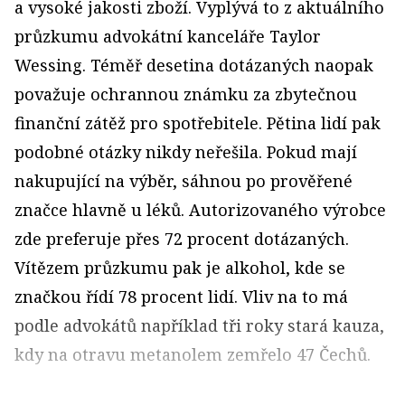
a vysoké jakosti zboží. Vyplývá to z aktuálního
průzkumu advokátní kanceláře Taylor
Wessing. Téměř desetina dotázaných naopak
považuje ochrannou známku za zbytečnou
finanční zátěž pro spotřebitele. Pětina lidí pak
podobné otázky nikdy neřešila. Pokud mají
nakupující na výběr, sáhnou po prověřené
značce hlavně u léků. Autorizovaného výrobce
zde preferuje přes 72 procent dotázaných.
Vítězem průzkumu pak je alkohol, kde se
značkou řídí 78 procent lidí. Vliv na to má
podle advokátů například tři roky stará kauza,
kdy na otravu metanolem zemřelo 47 Čechů.