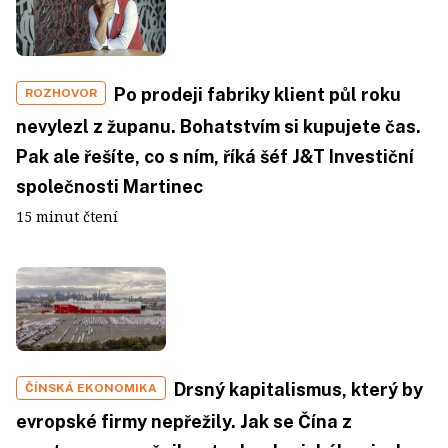
Po prodeji fabriky klient půl roku
ROZHOVOR
nevylezl z županu. Bohatstvím si kupujete čas.
Pak ale řešíte, co s ním, říká šéf J&T Investiční
společnosti Martinec
15 minut čtení
Drsný kapitalismus, který by
ČÍNSKÁ EKONOMIKA
evropské firmy nepřežily. Jak se Čína z