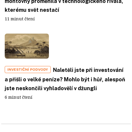
montovny proměnila v technologického rivala,
kterému svět nestačí
11 minut čtení
Naletěli jste při investování
INVESTIČNÍ PODVODY
a přišli o velké peníze? Mohlo být i hůř, alespoň
jste neskončili vyhladovělí v džungli
6 minut čtení