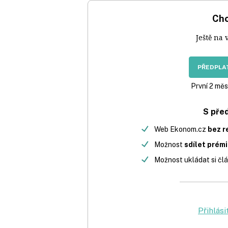
Chc
Ještě na 
PŘEDPLAT
První 2 měs
S pře
Web Ekonom.cz
bez r
Možnost
sdílet prém
Možnost ukládat si člá
Přihlási