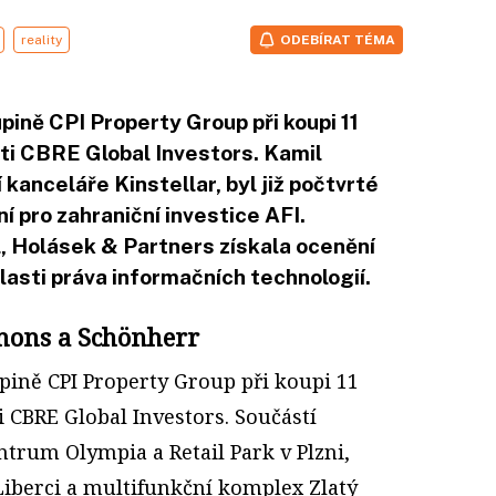
reality
ODEBÍRAT TÉMA
upině CPI Property Group při koupi 11
ti CBRE Global Investors. Kamil
kanceláře Kinstellar, byl již počtvrté
 pro zahraniční investice AFI.
, Holásek & Partners získala ocenění
lasti práva informačních technologií.
nons a Schönherr
upině CPI Property Group při koupi 11
 CBRE Global Investors. Součástí
ntrum Olympia a Retail Park v Plzni,
iberci a multifunkční komplex Zlatý