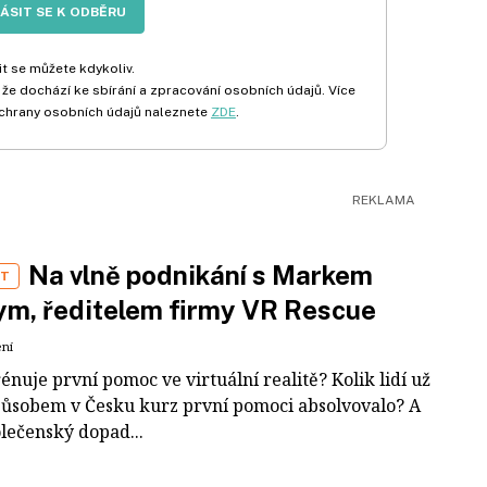
LÁSIT SE K ODBĚRU
t se můžete kdykoliv.
 že dochází ke sbírání a zpracování osobních údajů. Více
chrany osobních údajů naleznete
ZDE
.
Na vlně podnikání s Markem
ST
m, ředitelem firmy VR Rescue
ení
rénuje první pomoc ve virtuální realitě? Kolik lidí už
působem v Česku kurz první pomoci absolvovalo? A
olečenský dopad...