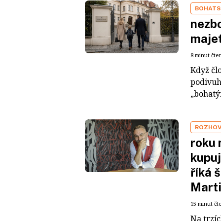
BOHATS
nezbo
maje
8 minut čte
Když čl
podivuh
„bohatým
ROZHO
roku 
kupuj
říká 
Mart
15 minut čt
Na trzí