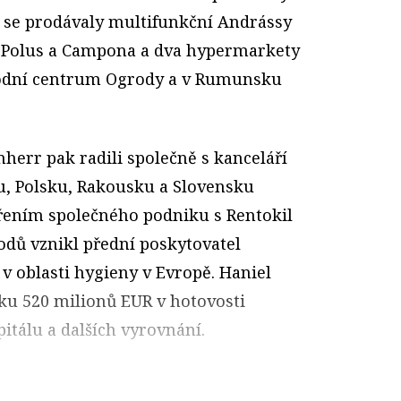
 se prodávaly multifunkční Andrássy
 Polus a Campona a dva hypermarkety
hodní centrum Ogrody a v Rumunsku
herr pak radili společně s kanceláří
u, Polsku, Rakousku a Slovensku
ořením společného podniku s Rentokil
vodů vznikl přední poskytovatel
v oblasti hygieny v Evropě. Haniel
iku 520 milionů EUR v hotovosti
itálu a dalších vyrovnání.