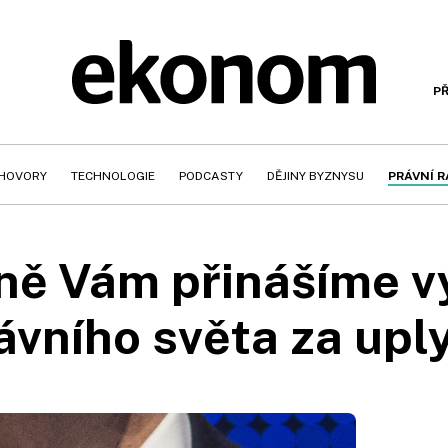
PŘ
HOVORY
TECHNOLOGIE
PODCASTY
DĚJINY BYZNYSU
PRÁVNÍ 
lně Vám přinášíme 
ávního světa za upl