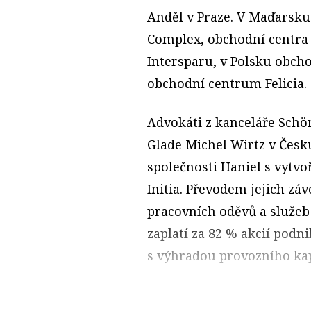
Anděl v Praze. V Maďarsku
Complex, obchodní centra
Intersparu, v Polsku obc
obchodní centrum Felicia.
Advokáti z kanceláře Schön
Glade Michel Wirtz v Česk
společnosti Haniel s vytv
Initia. Převodem jejich zá
pracovních oděvů a služeb 
zaplatí za 82 % akcií podn
s výhradou provozního kap