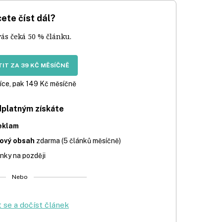
ete číst dál?
vás čeká 50 % článku.
IT ZA 39 KČ MĚSÍČNĚ
íce, pak 149 Kč měsíčně
dplatným získáte
eklam
iový obsah
zdarma (5 článků měsíčně)
nky na později
Nebo
t se a dočíst článek