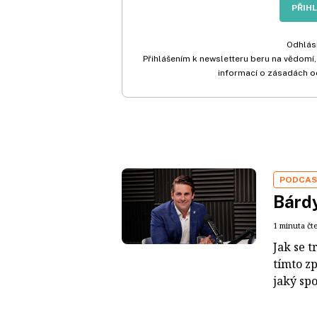
PŘIH
Odhlási
Přihlášením k newsletteru beru na vědomí,
informací o zásadách o
PODCA
Bárdy
1 minuta čt
Jak se t
tímto z
jaký sp