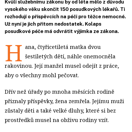
Kvůli služebnímu zákonu by od léta mělo z důvodu
vysokého věku skončit 150 posudkových lékařů. Ti
rozhodují o příspěvcích na péči pro těžce nemocné.
Už nyní je jich přitom nedostatek. Kolaps
posudkové péče má odvrátit výjimka ze zákona.
H
ana, čtyřicetiletá matka dvou
šestiletých dětí, náhle onemocněla
rakovinou. Její manžel musel odejít z práce,
aby o všechny mohl pečovat.
Dřív než úřady po mnoha měsících rodině
přiznaly příspěvky, žena zemřela. Jejímu muži
zůstaly děti a také velké dluhy, které si bez
prostředků musel na obživu rodiny vzít.