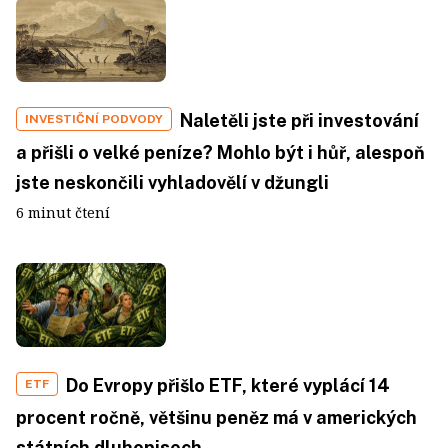
Naletěli jste při investování
INVESTIČNÍ PODVODY
a přišli o velké peníze? Mohlo být i hůř, alespoň
jste neskončili vyhladovělí v džungli
6 minut čtení
Do Evropy přišlo ETF, které vyplácí 14
ETF
procent ročně, většinu peněz má v amerických
státních dluhopisech