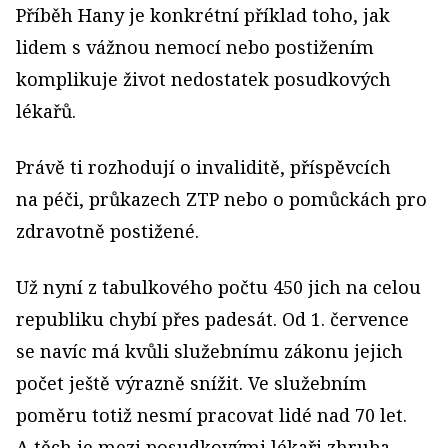
Příběh Hany je konkrétní příklad toho, jak
lidem s vážnou nemocí nebo postižením
komplikuje život nedostatek posudkových
lékařů.
Právě ti rozhodují o invaliditě, příspěvcích
na péči, průkazech ZTP nebo o pomůckách pro
zdravotně postižené.
Už nyní z tabulkového počtu 450 jich na celou
republiku chybí přes padesát. Od 1. července
se navíc má kvůli služebnímu zákonu jejich
počet ještě výrazně snížit. Ve služebním
poměru totiž nesmí pracovat lidé nad 70 let.
A těch je mezi posudkovými lékaři zhruba