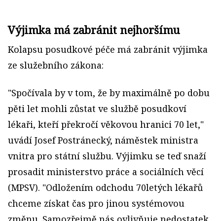
Výjimka má zabránit nejhoršímu
Kolapsu posudkové péče má zabránit výjimka
ze služebního zákona:
"Spočívala by v tom, že by maximálně po dobu
pěti let mohli zůstat ve službě posudkoví
lékaři, kteří překročí věkovou hranici 70 let,"
uvádí Josef Postránecký, náměstek ministra
vnitra pro státní službu. Výjimku se teď snaží
prosadit ministerstvo práce a sociálních věcí
(MPSV). "Odložením odchodu 70letých lékařů
chceme získat čas pro jinou systémovou
změnu. Samozřejmě nás ovlivňuje nedostatek