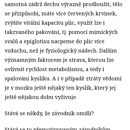
samotná zádrž dechu výrazně prodloužit, tělo
se přizpůsobí, máte více červených krvinek,
zvýšíte vitální kapacitu plic, využít lze i
takzvaného pakování, tj. pomocí mimických
svalů a epiglotisu nacpeme do plic více
vzduchu, než je fyziologický nádech. Dalším
významným faktorem je strava, kterou lze
ovlivnit rychlost metabolismu, a tedy i
spalování kyslíku. A i v případě ztráty vědomí
je v mozku ještě nějaký ten kyslík, který jej
ještě nějakou dobu vyživuje.
Stává se někdy, že závodník omdlí?
Stává se to přemotivovaným závodníkům,