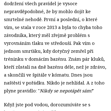
dodržení všech pravidel je vysoce
nepravděpodobné, že by mohlo dojít ke
smrtelné nehodě. První a poslední, o které
vím, se stala v roce 2013 a byla to chyba toho
závodníka, který měl zřejmě problém s
vyrovnáním tlaku ve středouší. Pak vím o
jednom smrťáku, kdy dotyčný zemřel při
tréninku v domácím bazénu. Znám pár kluků,
kteří zůstali na dně bazénu déle, než je zdrávo,
a skončili ve špitále v kómatu. Dnes jsou
naštěstí v pořádku. Nikdo je nehlídal. A z toho
plyne pravidlo: "
Nikdy se nepotápět sám!
"
Když jste pod vodou, dorozumíváte se s