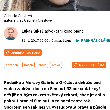
Gabriela Grézlová
autor:
archiv Gabriely Grézlové
Lukáš Šikel
, advokátní koncipient
31. 1. 2017
06:00
/ 9 min. čtení
PŘEHRÁT ČLÁN
ODEBÍRAT AUTORA
potápění
bazén
sport
právo
ODEBÍRAT TÉMA
Rodačka z Moravy Gabriela Grézlová dokáže pod
vodou zadržet dech na 8 minut 33 sekund. I když
drží již druhým rokem světový rekord, chce jít dál a
pokořit hranici 9 minut, a to hned tento rok.
Sportem se však neživí, vystudovala práva a působí