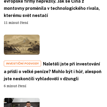
evropské firmy nepřežily. Jak se Čína z
montovny proměnila v technologického rivala,
kterému svět nestačí
11 minut čtení
Naletěli jste při investování
INVESTIČNÍ PODVODY
a přišli o velké peníze? Mohlo být i hůř, alespoň
jste neskončili vyhladovělí v džungli
6 minut čtení