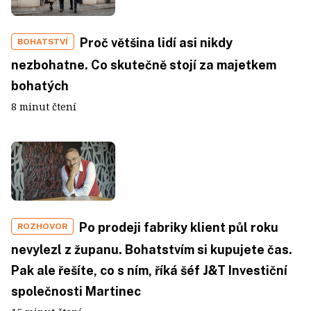
Proč většina lidí asi nikdy
BOHATSTVÍ
nezbohatne. Co skutečně stojí za majetkem
bohatých
8 minut čtení
Po prodeji fabriky klient půl roku
ROZHOVOR
nevylezl z županu. Bohatstvím si kupujete čas.
Pak ale řešíte, co s ním, říká šéf J&T Investiční
společnosti Martinec