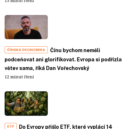
15 minut čtení
Čínu bychom neměli
ČÍNSKÁ EKONOMIKA
podceňovat ani glorifikovat. Evropa si podřízla
větev sama, říká Dan Vořechovský
12 minut čtení
Do Evropy přišlo ETF, které vyplácí 14
ETF