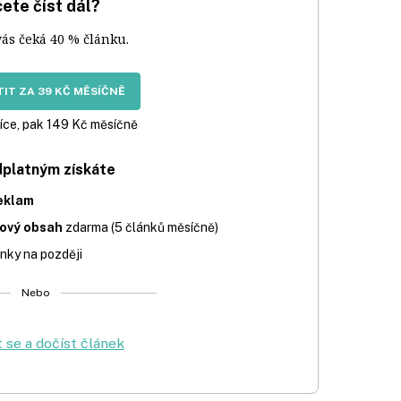
ete číst dál?
vás čeká 40 % článku.
IT ZA 39 KČ MĚSÍČNĚ
íce, pak 149 Kč měsíčně
dplatným získáte
eklam
iový obsah
zdarma (5 článků měsíčně)
nky na později
Nebo
t se a dočíst článek