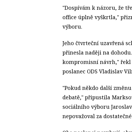
"Dospívám k názoru, že tř
office úplně vyškrtla," př
výboru.
Jeho čtvrteční uzavřená sc
přinesla naději na dohodu
kompromisní návrh," řekl 
poslanec ODS Vladislav Vil
"Pokud někdo další změnu
debatě," připustila Markso
sociálního výboru Jaroslav
nepovažoval za dostatečné