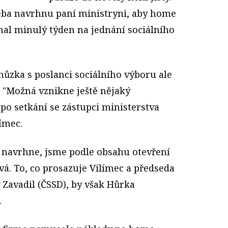
eba navrhnu paní ministryni, aby home
iznal minulý týden na jednání sociálního
hůzka s poslanci sociálního výboru ale
. "Možná vznikne ještě nějaký
po setkání se zástupci ministerstva
ímec.
 navrhne, jsme podle obsahu otevření
vá. To, co prosazuje Vilímec a předseda
 Zavadil (ČSSD), by však Hůrka
.