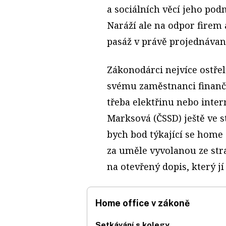
a sociálních věcí jeho po
Naráží ale na odpor firem a
pasáž v právě projednávan
Zákonodárci nejvíce ostře
svému zaměstnanci finančn
třeba elektřinu nebo inter
Marksová (ČSSD) ještě ve 
bych bod týkající se home 
za uměle vyvolanou ze str
na otevřený dopis, který jí
Home office v zákoně
Setkávání s kolegy