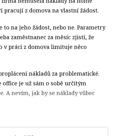
by firma nemusela náklady na home
ří pracují z domova na vlastní žádost.
je to na jeho žádost, nebo ne. Parametry
eba zaměstnanec za měsíc zjistí, že
 v práci z domova limituje něco
 proplácení nákladů za problematické.
 office je už sám o sobě určitým
. A nevím, jak by se náklady vůbec