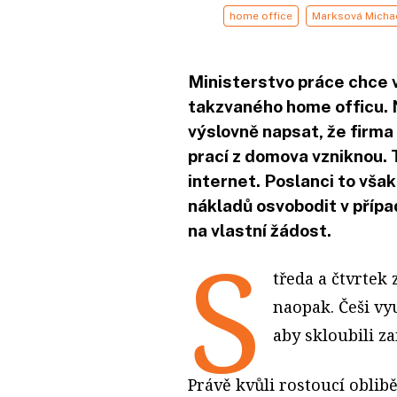
home office
Marksová Micha
Ministerstvo práce chce 
takzvaného home officu. 
výslovně napsat, že firma
prací z domova vzniknou. 
internet. Poslanci to však
nákladů osvobodit v příp
na vlastní žádost.
S
tředa a čtvrtek
naopak. Češi vyu
aby skloubili z
Právě kvůli rostoucí oblib