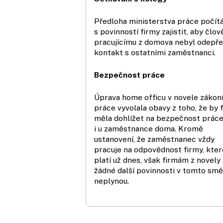
Předloha ministerstva práce počít
s povinností firmy zajistit, aby člov
pracujícímu z domova nebyl odepř
kontakt s ostatními zaměstnanci.
Bezpečnost práce
Úprava home officu v novele zákon
práce vyvolala obavy z toho, že by 
měla dohlížet na bezpečnost prác
i u zaměstnance doma. Kromě
ustanovení, že zaměstnanec vždy
pracuje na odpovědnost firmy, kter
platí už dnes, však firmám z novely
žádné další povinnosti v tomto smě
neplynou.