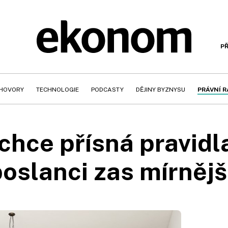
PŘ
HOVORY
TECHNOLOGIE
PODCASTY
DĚJINY BYZNYSU
PRÁVNÍ 
chce přísná pravidl
poslanci zas mírněj