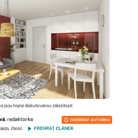
 jsou hojně diskutovanou záležitostí
vá
, redaktorka
ODEBÍRAT AUTORKU
4 min. čtení
PŘEHRÁT ČLÁNEK