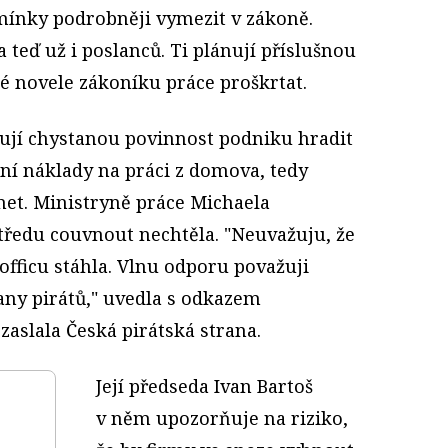
dmínky podrobněji vymezit v zákoně.
 teď už i poslanců. Ti plánují příslušnou
é novele zákoníku práce proškrtat.
lují chystanou povinnost podniku hradit
í náklady na práci z domova, tedy
net. Ministryně práce Michaela
středu couvnout nechtěla. "Neuvažuju, že
officu stáhla. Vlnu odporu považuji
any pirátů," uvedla s odkazem
 zaslala Česká pirátská strana.
Její předseda Ivan Bartoš
v něm upozorňuje na riziko,