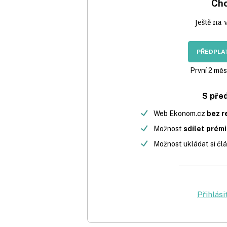
Chc
Ještě na 
PŘEDPLAT
První 2 měs
S pře
Web Ekonom.cz
bez r
Možnost
sdílet prém
Možnost ukládat si člá
Přihlási