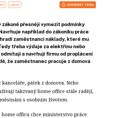
ela
zákon
ODEBÍRAT TÉMA
v zákoně přesněji vymezit podmínky
Navrhuje například do zákoníku práce
 hradí zaměstnanci náklady, které mu
Tedy třeba výdaje za elektřinu nebo
 odmítají a navrhují firmu od proplácení
adě, že zaměstnanec pracuje z domova
 z kanceláře, pátek z domova. Nebo
žívají takzvaný home office stále raději,
aměstnání s osobním životem.
ě home officu chce ministerstvo práce