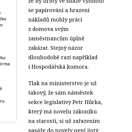
že by firmy ve snaze vyhnout
se papírování a hrazení
á
ěku
nákladů mohly práci
en
z domova svým
zaměstnancům úplně
zakázat. Stejný názor
dlouhodobě razí například
íku
firma
i Hospodářská komora.
e
Tlak na ministerstvo je už
é
takový, že sám náměstek
ru
sekce legislativy Petr Hůrka,
který má novelu zákoníku
na starosti, si už zařazením
pasáže do novely není jistý.