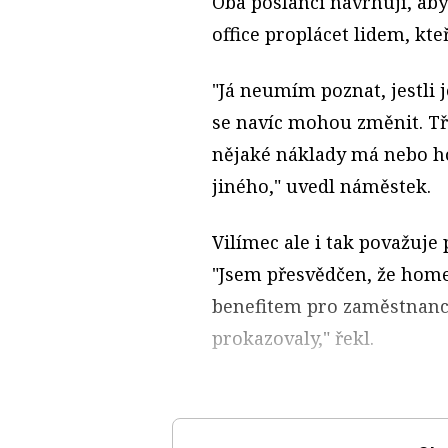
Oba poslanci navrhují, a
office proplácet lidem, kte
"Já neumím poznat, jestli 
se navíc mohou změnit. Tř
nějaké náklady má nebo ho
jiného," uvedl náměstek.
Vilímec ale i tak považuje
"Jsem přesvědčen, že home
benefitem pro zaměstnance
prokazovaly," řekl.