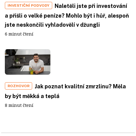
Naletěli jste při investování
INVESTIČNÍ PODVODY
a přišli o velké peníze? Mohlo být i hůř, alespoň
jste neskončili vyhladovělí v džungli
6 minut čtení
Jak poznat kvalitní zmrzlinu? Měla
ROZHOVOR
by být měkká a teplá
8 minut čtení