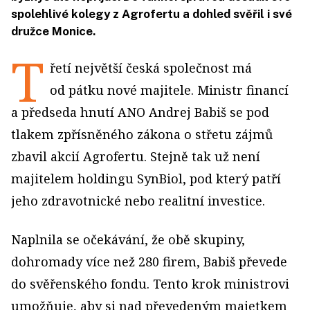
spolehlivé kolegy z Agrofertu a dohled svěřil i své
družce Monice.
T
řetí největší česká společnost má
od pátku nové majitele. Ministr financí
a předseda hnutí ANO Andrej Babiš se pod
tlakem zpřísněného zákona o střetu zájmů
zbavil akcií Agrofertu. Stejně tak už není
majitelem holdingu SynBiol, pod který patří
jeho zdravotnické nebo realitní investice.
Naplnila se očekávání, že obě skupiny,
dohromady více než 280 firem, Babiš převede
do svěřenského fondu. Tento krok ministrovi
umožňuje, aby si nad převedeným majetkem