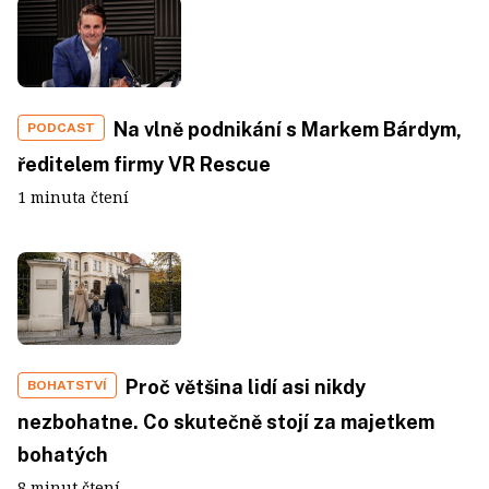
Na vlně podnikání s Markem Bárdym,
PODCAST
ředitelem firmy VR Rescue
1 minuta čtení
Proč většina lidí asi nikdy
BOHATSTVÍ
nezbohatne. Co skutečně stojí za majetkem
bohatých
8 minut čtení