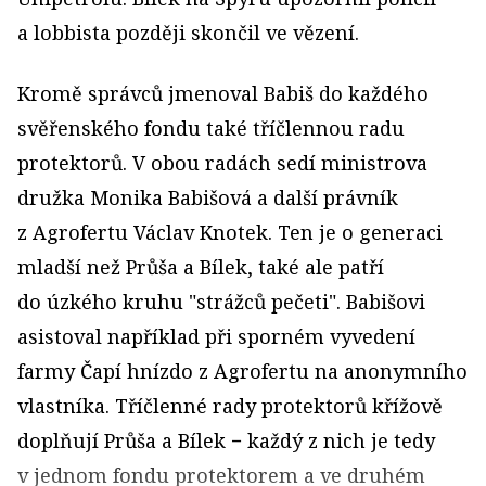
a lobbista později skončil ve vězení.
Kromě správců jmenoval Babiš do každého
svěřenského fondu také tříčlennou radu
protektorů. V obou radách sedí ministrova
družka Monika Babišová a další právník
z Agrofertu Václav Knotek. Ten je o generaci
mladší než Průša a Bílek, také ale patří
do úzkého kruhu "strážců pečeti". Babišovi
asistoval například při sporném vyvedení
farmy Čapí hnízdo z Agrofertu na anonymního
vlastníka. Tříčlenné rady protektorů křížově
doplňují Průša a Bílek − každý z nich je tedy
v jednom fondu protektorem a ve druhém