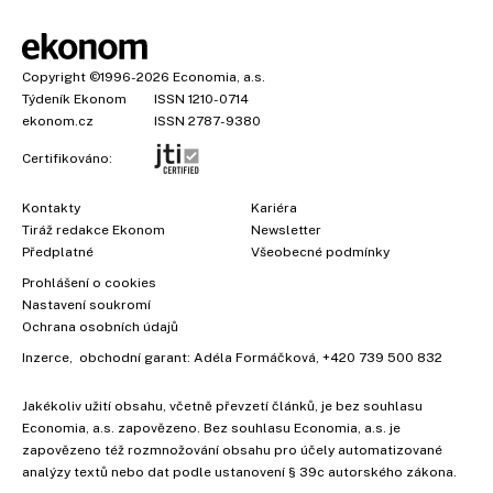
Copyright
©1996-2026
Economia, a.s.
Týdeník Ekonom
ISSN 1210-0714
ekonom.cz
ISSN 2787-9380
Certifikováno:
Kontakty
Kariéra
Tiráž redakce Ekonom
Newsletter
Předplatné
Všeobecné podmínky
Prohlášení o cookies
×
Nastavení soukromí
Ochrana osobních údajů
Inzerce
, obchodní garant:
Adéla Formáčková
,
+420 739 500 832
Jakékoliv užití obsahu, včetně převzetí článků, je bez souhlasu
Economia, a.s. zapovězeno. Bez souhlasu Economia, a.s. je
zapovězeno též rozmnožování obsahu pro účely automatizované
analýzy textů nebo dat podle ustanovení § 39c autorského zákona.