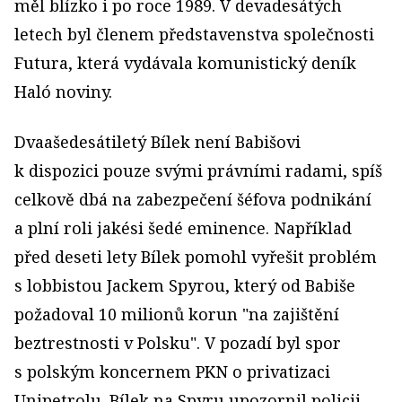
měl blízko i po roce 1989. V devadesátých
letech byl členem představenstva společnosti
Futura, která vydávala komunistický deník
Haló noviny.
Dvaašedesátiletý Bílek není Babišovi
k dispozici pouze svými právními radami, spíš
celkově dbá na zabezpečení šéfova podnikání
a plní roli jakési šedé eminence. Například
před deseti lety Bílek pomohl vyřešit problém
s lobbistou Jackem Spyrou, který od Babiše
požadoval 10 milionů korun "na zajištění
beztrestnosti v Polsku". V pozadí byl spor
s polským koncernem PKN o privatizaci
Unipetrolu. Bílek na Spyru upozornil policii