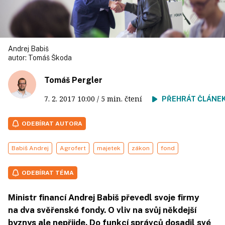
Andrej Babiš
autor:
Tomáš Škoda
Tomáš Pergler
7. 2. 2017
10:00
/ 5 min. čtení
PŘEHRÁT ČLÁNE
ODEBÍRAT AUTORA
Babiš Andrej
Agrofert
majetek
zákon
fond
ODEBÍRAT TÉMA
Ministr financí Andrej Babiš převedl svoje firmy
na dva svěřenské fondy. O vliv na svůj někdejší
byznys ale nepřijde. Do funkcí správců dosadil své