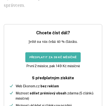
správcem.
Chcete číst dál?
Ještě na vás čeká 40 % článku.
PŘEDPLATIT ZA 39 KČ MĚSÍČNĚ
První 2 měsíce, pak 149 Kč měsíčně
S předplatným získáte
Web Ekonom.cz
bez reklam
Možnost
sdílet prémiový obsah
zdarma (5 článků
měsíčně)
Možnost ukládat si články na později