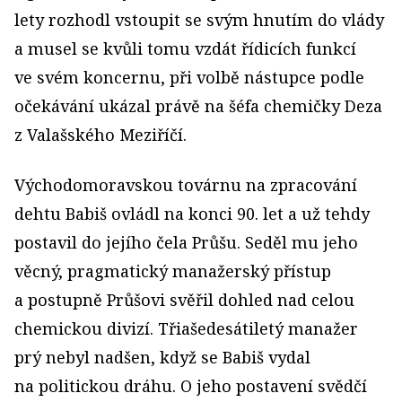
lety rozhodl vstoupit se svým hnutím do vlády
a musel se kvůli tomu vzdát řídicích funkcí
ve svém koncernu, při volbě nástupce podle
očekávání ukázal právě na šéfa chemičky Deza
z Valašského Meziříčí.
Východomoravskou továrnu na zpracování
dehtu Babiš ovládl na konci 90. let a už tehdy
postavil do jejího čela Průšu. Seděl mu jeho
věcný, pragmatický manažerský přístup
a postupně Průšovi svěřil dohled nad celou
chemickou divizí. Třiašedesátiletý manažer
prý nebyl nadšen, když se Babiš vydal
na politickou dráhu. O jeho postavení svědčí