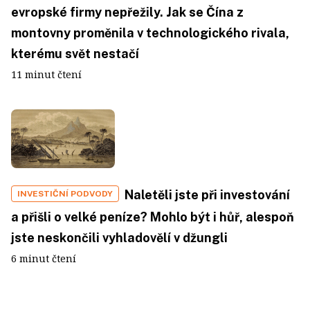
evropské firmy nepřežily. Jak se Čína z
montovny proměnila v technologického rivala,
kterému svět nestačí
11 minut čtení
Naletěli jste při investování
INVESTIČNÍ PODVODY
a přišli o velké peníze? Mohlo být i hůř, alespoň
jste neskončili vyhladovělí v džungli
6 minut čtení