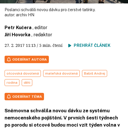
Poslanci schválili novou dávku pro čerstvé tatínky.
autor:
archiv HN
Petr Kučera
, editor
Jiří Hovorka
, redaktor
27. 2. 2017
11:13
/ 5 min. čtení
PŘEHRÁT ČLÁNEK
ODEBÍRAT AUTORA
otcovská dovolená
mateřská dovolená
Babiš Andrej
rodina
děti
ODEBÍRAT TÉMA
Sněmovna schválila novou dávku ze systému
nemocenského pojištění. V prvních šesti týdnech
po porodu si otcové budou moci vzít týden volna v