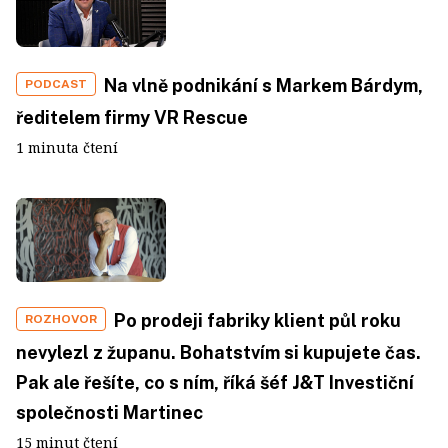
Na vlně podnikání s Markem Bárdym,
PODCAST
ředitelem firmy VR Rescue
1 minuta čtení
Po prodeji fabriky klient půl roku
ROZHOVOR
nevylezl z županu. Bohatstvím si kupujete čas.
Pak ale řešíte, co s ním, říká šéf J&T Investiční
společnosti Martinec
15 minut čtení