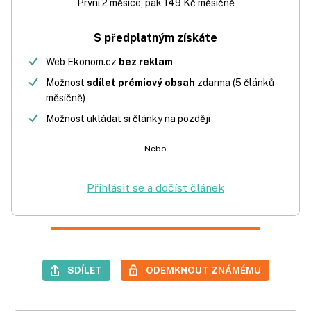
První 2 měsíce, pak 149 Kč měsíčně
S předplatným získáte
Web Ekonom.cz
bez reklam
Možnost
sdílet prémiový obsah
zdarma (5 článků
měsíčně)
Možnost ukládat si články na později
Nebo
Přihlásit se a dočíst článek
SDÍLET
ODEMKNOUT ZNÁMÉMU