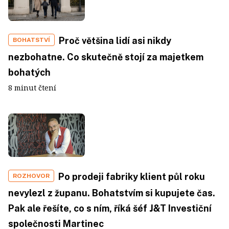
Proč většina lidí asi nikdy
BOHATSTVÍ
nezbohatne. Co skutečně stojí za majetkem
bohatých
8 minut čtení
Po prodeji fabriky klient půl roku
ROZHOVOR
nevylezl z županu. Bohatstvím si kupujete čas.
Pak ale řešíte, co s ním, říká šéf J&T Investiční
společnosti Martinec