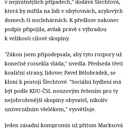
v nejnutnějších případech," dodává Šlechtová,
která by mířila na lidi v ubytovnách, azylových
domech či noclehárnách. K předloze nakonec
podpis připojila, avšak právě s výhradou
k velikosti cílové skupiny.
"Zákon jsem připodepsala, aby tyto rozpory už
konečně rozsekla vláda," uvedla. Předseda třetí
koaliční strany, lidovec Pavel Bělobrádek, se
kloní k postoji Šlechtové. "Sociální bydlení má
být podle KDU-ČSL nouzovým řešením pro ty
nejohroženější skupiny obyvatel, nikoliv
univerzálním všelékem," vysvětluje.
Jeden zásadní kompromis už přitom Marksová