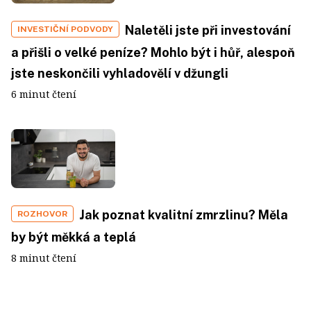
Naletěli jste při investování
INVESTIČNÍ PODVODY
a přišli o velké peníze? Mohlo být i hůř, alespoň
jste neskončili vyhladovělí v džungli
6 minut čtení
Jak poznat kvalitní zmrzlinu? Měla
ROZHOVOR
by být měkká a teplá
8 minut čtení