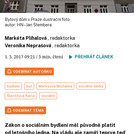
Bytový dům v Praze- ilustrační foto
autor:
HN – Jan Štembera
Markéta Plíhalová
, redaktorka
Veronika Neprašová
, redaktorka
1. 3. 2017
09:21
/ 3 min. čtení
PŘEHRÁT ČLÁNEK
ODEBÍRAT AUTORKU
bydlení
byt
Marksová Michaela
sociální dávky
Šlechtová Karla
sociální
ODEBÍRAT TÉMA
Zákon o sociálním bydlení měl původně platit
od letošního ledna. Na vládu ale zamíří teprve teď