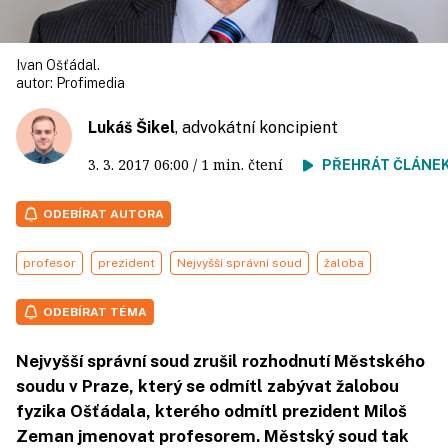
Ivan Ošťádal.
autor:
Profimedia
Lukáš Šikel
, advokátní koncipient
3. 3. 2017
06:00
/ 1 min. čtení
PŘEHRÁT ČLÁNE
ODEBÍRAT AUTORA
profesor
prezident
Nejvyšší správní soud
žaloba
ODEBÍRAT TÉMA
Nejvyšší správní soud zrušil rozhodnutí Městského
soudu v Praze, který se odmítl zabývat žalobou
fyzika Ošťádala, kterého odmítl prezident Miloš
Zeman jmenovat profesorem. Městský soud tak