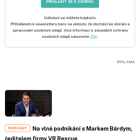
PŘIHLÁSIT SE K ODBĚRU
Odhlásit se můžete kdykoliv.
Přihlášením k newsletteru beru na vědomí, že dochází ke sbírání a
zpracování osobních údajů. Více informací o zásadách ochrany
osobních údajů naleznete
ZDE
.
Na vlně podnikání s Markem Bárdym,
PODCAST
ředitelem firmy VR Rescue