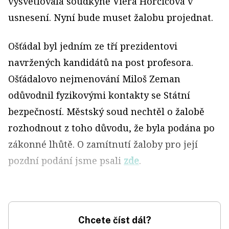
vysvětlovala soudkyně Viera Horčicová v
usnesení. Nyní bude muset žalobu projednat.
Ošťádal byl jedním ze tří prezidentovi
navržených kandidátů na post profesora.
Ošťádalovo nejmenování Miloš Zeman
odůvodnil fyzikovými kontakty se Státní
bezpečností. Městský soud nechtěl o žalobě
rozhodnout z toho důvodu, že byla podána po
zákonné lhůtě. O zamítnutí žaloby pro její
pozdní podání jsme psali
zde
.
Chcete číst dál?