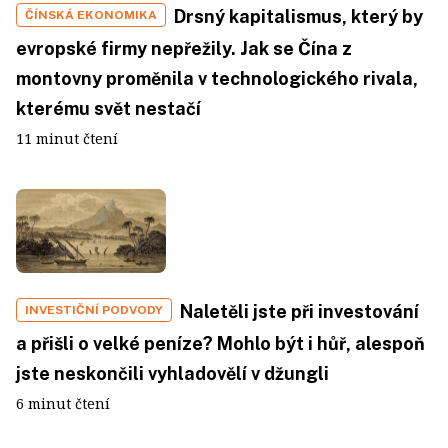
Drsný kapitalismus, který by
ČÍNSKÁ EKONOMIKA
evropské firmy nepřežily. Jak se Čína z
montovny proměnila v technologického rivala,
kterému svět nestačí
11 minut čtení
Naletěli jste při investování
INVESTIČNÍ PODVODY
a přišli o velké peníze? Mohlo být i hůř, alespoň
jste neskončili vyhladovělí v džungli
6 minut čtení