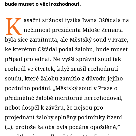
bude muset o věci rozhodnout.
K
asační stížnost fyzika Ivana Ošťádala na
nečinnost prezidenta Miloše Zemana
byla sice zamítnuta, ale Městský soud v Praze,
ke kterému Ošťádal podal žalobu, bude muset
případ projednat. Nejvyšší správní soud tak
rozhodl ve čtvrtek, když zrušil rozhodnutí
soudu, které žalobu zamítlo z důvodu jejího
pozdního podání. „Městský soud v Praze o
předmětné žalobě meritorně nerozhodoval,
neboť dospěl k závěru, že nejsou pro
projednání žaloby splněny podmínky řízení
(...), protože žaloba byla podána opožděně,”