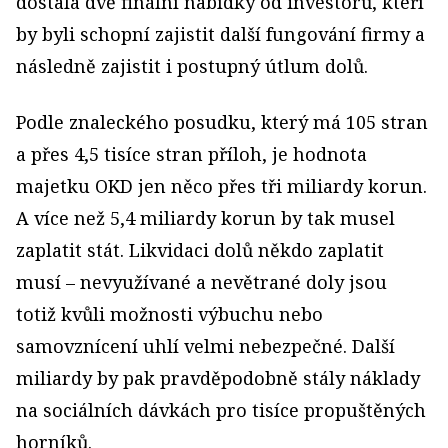
dostala dvě finální nabídky od investorů, kteří
by byli schopní zajistit další fungování firmy a
následně zajistit i postupný útlum dolů.
Podle znaleckého posudku, který má 105 stran
a přes 4,5 tisíce stran příloh, je hodnota
majetku OKD jen něco přes tři miliardy korun.
A více než 5,4 miliardy korun by tak musel
zaplatit stát.
Likvidaci dolů někdo zaplatit
musí – nevyužívané a nevětrané doly jsou
totiž
kvůli možnosti výbuchu nebo
samovznícení uhlí velmi nebezpečné.
Další
miliardy by pak pravděpodobně stály náklady
na sociálních dávkách pro tisíce propuštěných
horníků.