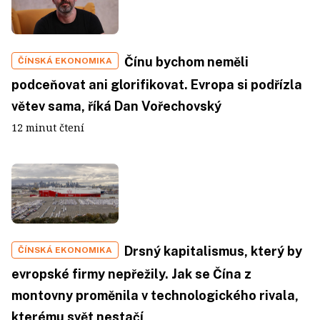
Čínu bychom neměli
ČÍNSKÁ EKONOMIKA
podceňovat ani glorifikovat. Evropa si podřízla
větev sama, říká Dan Vořechovský
12 minut čtení
Drsný kapitalismus, který by
ČÍNSKÁ EKONOMIKA
evropské firmy nepřežily. Jak se Čína z
montovny proměnila v technologického rivala,
kterému svět nestačí