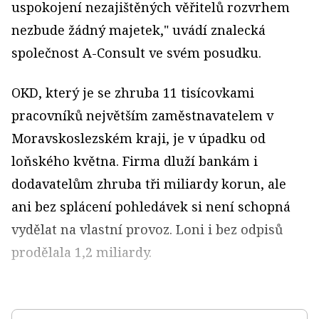
uspokojení nezajištěných věřitelů rozvrhem
nezbude žádný majetek," uvádí znalecká
společnost A-Consult ve svém posudku.
OKD, který je se zhruba 11 tisícovkami
pracovníků největším zaměstnavatelem v
Moravskoslezském kraji, je v úpadku od
loňského května. Firma dluží bankám i
dodavatelům zhruba tři miliardy korun, ale
ani bez splácení pohledávek si není schopná
vydělat na vlastní provoz. Loni i bez odpisů
prodělala 1,2 miliardy.