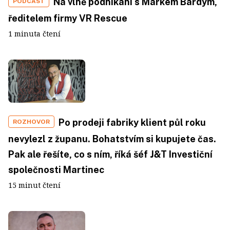
Na vlně podnikání s Markem Bárdym,
PODCAST
ředitelem firmy VR Rescue
1 minuta čtení
Po prodeji fabriky klient půl roku
ROZHOVOR
nevylezl z županu. Bohatstvím si kupujete čas.
Pak ale řešíte, co s ním, říká šéf J&T Investiční
společnosti Martinec
15 minut čtení