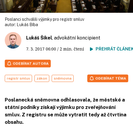
Poslanci schválili výjimky pro registr smluv
autor:
Lukáš Bíba
Lukáš Šikel
, advokátní koncipient
7. 3. 2017
06:00
/ 2 min. čtení
PŘEHRÁT ČLÁNE
ODEBÍRAT AUTORA
registr smluv
zákon
sněmovna
ODEBÍRAT TÉMA
Poslanecká sněmovna odhlasovala, že městské a
státní podniky získají výjimku pro zveřejňování
smluv. Z registru se může vytratit tedy až čtvrtina
obsahu.