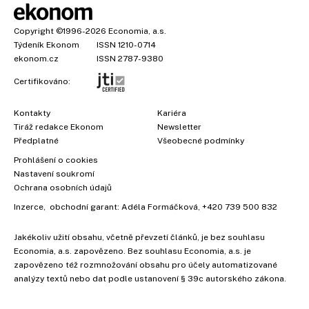
Copyright
©1996-2026
Economia, a.s.
Týdeník Ekonom
ISSN 1210-0714
ekonom.cz
ISSN 2787-9380
Certifikováno:
Kontakty
Kariéra
Tiráž redakce Ekonom
Newsletter
Předplatné
Všeobecné podmínky
Prohlášení o cookies
Nastavení soukromí
Ochrana osobních údajů
Inzerce
, obchodní garant:
Adéla Formáčková
,
+420 739 500 832
Jakékoliv užití obsahu, včetně převzetí článků, je bez souhlasu
Economia, a.s. zapovězeno. Bez souhlasu Economia, a.s. je
zapovězeno též rozmnožování obsahu pro účely automatizované
analýzy textů nebo dat podle ustanovení § 39c autorského zákona.