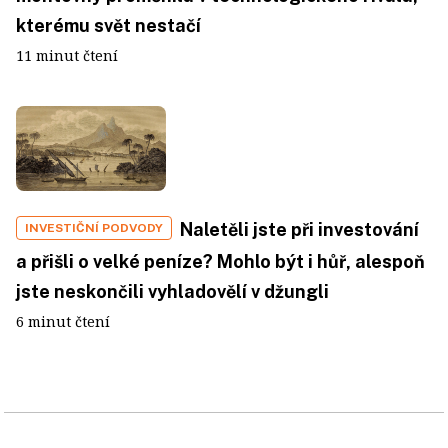
kterému svět nestačí
11 minut čtení
Naletěli jste při investování
INVESTIČNÍ PODVODY
a přišli o velké peníze? Mohlo být i hůř, alespoň
jste neskončili vyhladovělí v džungli
6 minut čtení