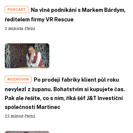
Na vlně podnikání s Markem Bárdym,
PODCAST
ředitelem firmy VR Rescue
1 minuta čtení
Po prodeji fabriky klient půl roku
ROZHOVOR
nevylezl z županu. Bohatstvím si kupujete čas.
Pak ale řešíte, co s ním, říká šéf J&T Investiční
společnosti Martinec
15 minut čtení