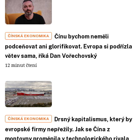
Čínu bychom neměli
ČÍNSKÁ EKONOMIKA
podceňovat ani glorifikovat. Evropa si podřízla
větev sama, říká Dan Vořechovský
12 minut čtení
Drsný kapitalismus, který by
ČÍNSKÁ EKONOMIKA
evropské firmy nepřežily. Jak se Čína z
montovny proměnila v technologického rivala,