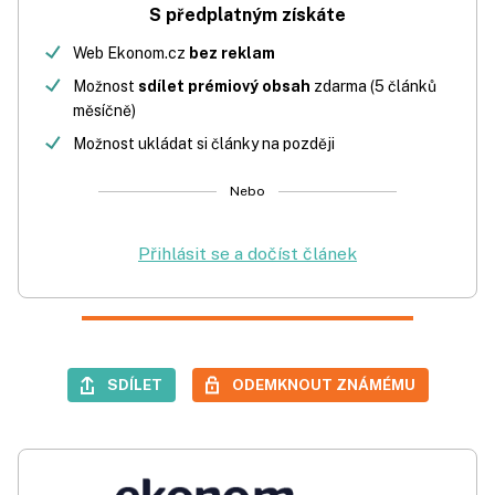
S předplatným získáte
Web Ekonom.cz
bez reklam
Možnost
sdílet prémiový obsah
zdarma (5 článků
měsíčně)
Možnost ukládat si články na později
Nebo
Přihlásit se a dočíst článek
SDÍLET
ODEMKNOUT ZNÁMÉMU