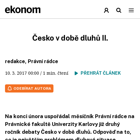
Česko v době dluhů II.
redakce, Právní rádce
10. 3. 2017
00:00
/ 1 min. čtení
PŘEHRÁT ČLÁNEK
ODEBÍRAT AUTORA
Na konci února uspořádal měsíčník Právní rádce na
Právnické fakultě Univerzity Karlovy již druhý
ročník debaty Česko v době dluhů. Odpověď na to,
co je největším problémem dluhové situace