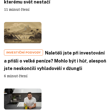
kterému svět nestačí
11 minut čtení
Naletěli jste při investování
INVESTIČNÍ PODVODY
a přišli o velké peníze? Mohlo být i hůř, alespoň
jste neskončili vyhladovělí v džungli
6 minut čtení