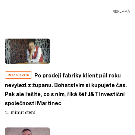
Po prodeji fabriky klient půl roku
ROZHOVOR
nevylezl z županu. Bohatstvím si kupujete čas.
Pak ale řešíte, co s ním, říká šéf J&T Investiční
společnosti Martinec
15 minut čtení