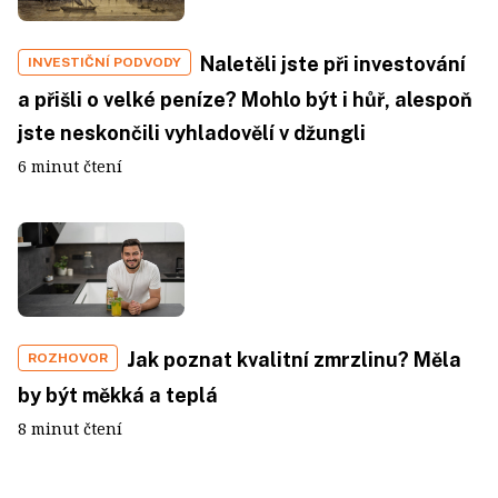
Naletěli jste při investování
INVESTIČNÍ PODVODY
a přišli o velké peníze? Mohlo být i hůř, alespoň
jste neskončili vyhladovělí v džungli
6 minut čtení
Jak poznat kvalitní zmrzlinu? Měla
ROZHOVOR
by být měkká a teplá
8 minut čtení