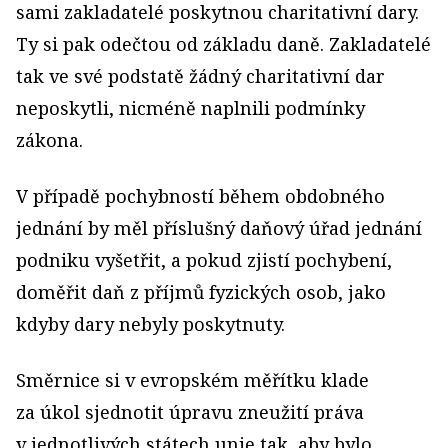
sami zakladatelé poskytnou charitativní dary.
Ty si pak odečtou od základu daně. Zakladatelé
tak ve své podstatě žádný charitativní dar
neposkytli, nicméně naplnili podmínky
zákona.
V případě pochybností během obdobného
jednání by měl příslušný daňový úřad jednání
podniku vyšetřit, a pokud zjistí pochybení,
doměřit daň z příjmů fyzických osob, jako
kdyby dary nebyly poskytnuty.
Směrnice si v evropském měřítku klade
za úkol sjednotit úpravu zneužití práva
v jednotlivých státech unie tak, aby bylo