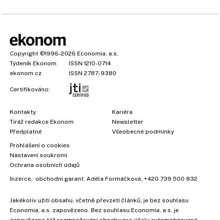
Copyright
©1996-2026
Economia, a.s.
Týdeník Ekonom
ISSN 1210-0714
ekonom.cz
ISSN 2787-9380
Certifikováno:
Kontakty
Kariéra
Tiráž redakce Ekonom
Newsletter
Předplatné
Všeobecné podmínky
Prohlášení o cookies
×
Nastavení soukromí
Ochrana osobních údajů
Inzerce
, obchodní garant:
Adéla Formáčková
,
+420 739 500 832
Jakékoliv užití obsahu, včetně převzetí článků, je bez souhlasu
Economia, a.s. zapovězeno. Bez souhlasu Economia, a.s. je
zapovězeno též rozmnožování obsahu pro účely automatizované