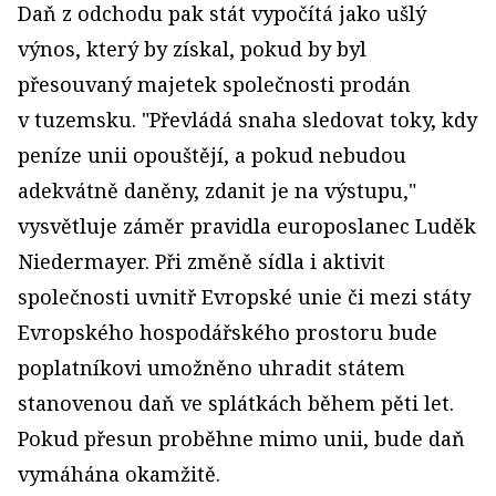
Daň z odchodu pak stát vypočítá jako ušlý
výnos, který by získal, pokud by byl
přesouvaný majetek společnosti prodán
v tuzemsku. "Převládá snaha sledovat toky, kdy
peníze unii opouštějí, a pokud nebudou
adekvátně daněny, zdanit je na výstupu,"
vysvětluje záměr pravidla europoslanec Luděk
Niedermayer. Při změně sídla i aktivit
společnosti uvnitř Evropské unie či mezi státy
Evropského hospodářského prostoru bude
poplatníkovi umožněno uhradit státem
stanovenou daň ve splátkách během pěti let.
Pokud přesun proběhne mimo unii, bude daň
vymá­hána okamžitě.