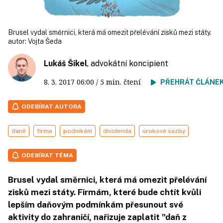
Brusel vydal směrnici, která má omezit přelévání zisků mezi státy.
autor:
Vojta Šeda
Lukáš Šikel
, advokátní koncipient
8. 3. 2017
06:00
/ 5 min. čtení
PŘEHRÁT ČLÁNE
ODEBÍRAT AUTORA
daně
firma
podnikání
dividenda
úrokové sazby
ODEBÍRAT TÉMA
Brusel vydal směrnici, která má omezit přelévání
zisků mezi státy. Firmám, které bude chtít kvůli
lepším daňovým podmínkám přesunout své
aktivity do zahraničí, nařizuje zaplatit "daň z