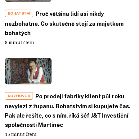
Proč většina lidí asi nikdy
BOHATSTVÍ
nezbohatne. Co skutečně stojí za majetkem
bohatých
8 minut čtení
Po prodeji fabriky klient půl roku
ROZHOVOR
nevylezl z županu. Bohatstvím si kupujete čas.
Pak ale řešíte, co s ním, říká šéf J&T Investiční
společnosti Martinec
15 minut čtení