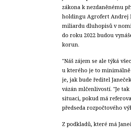
zákona k nezdaněnému příj
holdingu Agrofert Andrej B
miliardu dluhopisů v nom
do roku 2022 budou vynáš
korun.
"Náš zájem se ale týká všec
u kterého je to minimálně 
je, jak bude ředitel Janeče
vázán mlčenlivostí. "Je ta
situaci, pokud má referov
předseda rozpočtového vý
Z podkladů, které má Jane