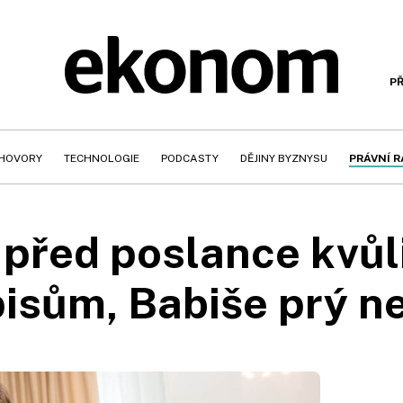
PŘ
HOVORY
TECHNOLOGIE
PODCASTY
DĚJINY BYZNYSU
PRÁVNÍ 
 před poslance kvů
isům, Babiše prý n