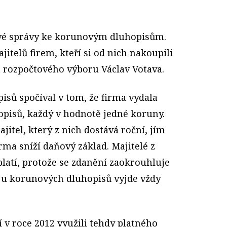
vé správy ke korunovým dluhopisům.
jitelů firem, kteří si od nich nakoupili
a rozpočtového výboru Václav Votava.
isů spočíval v tom, že firma vydala
opisů, každý v hodnotě jedné koruny.
jitel, který z nich dostává roční, jím
irma sníží daňový základ. Majitelé z
latí, protože se zdanění zaokrouhluje
e u korunových dluhopisů vyjde vždy
í v roce 2012 využili tehdy platného