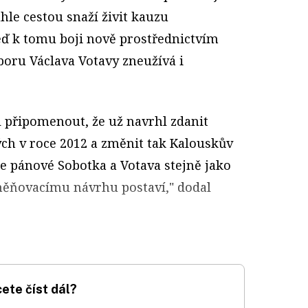
le cestou snaží živit kauzu
ď k tomu boji nově prostřednictvím
oru Václava Votavy zneužívá i
 připomenout, že už navrhl zdanit
ch v roce 2012 a změnit tak Kalouskův
se pánové Sobotka a Votava stejně jako
ěňovacímu návrhu postaví," dodal
ete číst dál?