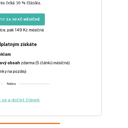
vás čeká 50 % článku.
IT ZA 39 KČ MĚSÍČNĚ
íce, pak 149 Kč měsíčně
dplatným získáte
eklam
iový obsah
zdarma (5 článků měsíčně)
nky na později
Nebo
t se a dočíst článek