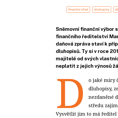
finanční úřad
dluhopisy
d
Sněmovní finanční výbor s
finančního ředitelství Mar
daňová zpráva staví k př
dluhopisů. Ty si v roce 20
majitelé od svých vlastní
neplatit z jejich výnosů ž
D
o jaké míry 
dluhopisy, z
nezdaněné d
středu zajím
Vysvětlit jim to má ředite