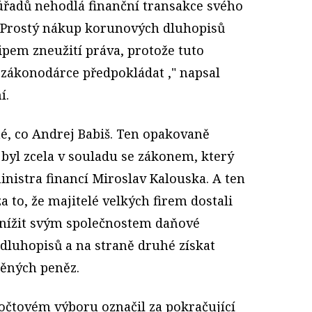
 úřadů nehodlá finanční transakce svého
. "Prostý nákup korunových dluhopisů
ipem zneužití práva, protože tuto
 zákonodárce předpokládat ," napsal
í.
mé, co Andrej Babiš. Ten opakovaně
 byl zcela v souladu se zákonem, který
ministra financí Miroslav Kalouska. A ten
a to, že majitelé velkých firem dostali
snížit svým společnostem daňové
dluhopisů a na straně druhé získat
ěných peněz.
očtovém výboru označil za pokračující