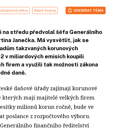
luhopisová aféra
Babiš Andrej
ODEBÍRAT TÉMA
i na středu předvolal šéfa Generálního
tina Janečka. Má vysvětlit, jak se
ípadům takzvaných korunových
12 v miliardových emisích koupili
ch firem a využili tak možnosti zákona
ádné daně.
české daňové úřady zajímají korunové
e kterých mají majitelé velkých firem
esítky milionů korun ročně, bude ve
at poslance z rozpočtového výboru.
l Generálního finančního ředitelství