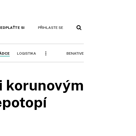
EDPLAŤTE SI
PŘIHLASTE SE
BENATIVE
RÁDCE
LOGISTIKA
li korunovým
epotopí