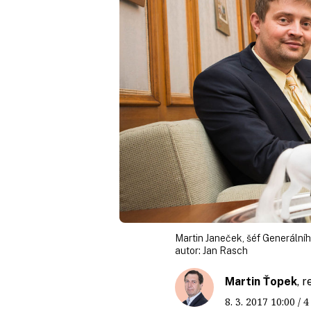
Martin Janeček, šéf Generálního
autor:
Jan Rasch
Martin Ťopek
, 
8. 3. 2017
10:00
/ 