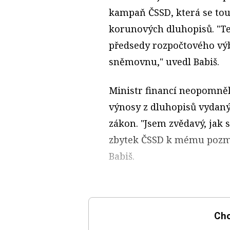
kampaň ČSSD, která se touh
korunových dluhopisů. "Te
předsedy rozpočtového výb
sněmovnu," uvedl Babiš.
Ministr financí neopomněl
výnosy z dluhopisů vydaný
zákon. "Jsem zvědavý, jak 
zbytek ČSSD k mému pozm
Babiš.
Chc