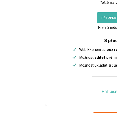
Ještě na 
PŘEDPLAT
První 2 měs
S pře
Web Ekonom.cz
bez r
Možnost
sdílet prém
Možnost ukládat si člá
Přihlási