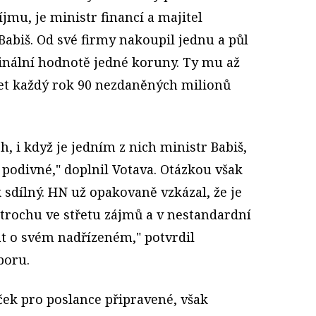
mu, je ministr financí a majitel
abiš. Od své firmy nakoupil jednu a půl
inální hodnotě jedné koruny. Ty mu až
et každý rok 90 nezdaněných milionů
h, i když je jedním z nich ministr Babiš,
podivné," doplnil Votava. Otázkou však
k sdílný. HN už opakovaně vzkázal, že je
k trochu ve střetu zájmů a v nestandardní
at o svém nadřízeném," potvrdil
boru.
ček pro poslance připravené, však