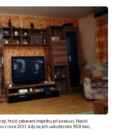
cejí, hrozí zabavení majetku při exekuci. Nejvíc
 v roce 2011, kdy se jich uskutečnilo 959 tisíc.