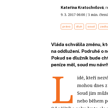
Kateřina Kratochvílová
, 
9. 3. 2017
06:00
/ 5 min. čt
právo
dluh
soud
zadlu
Vláda schválila změnu, k
na oddlužení. Podruhé o ně
Pokud se dlužník bude chtí
peníze měl, soud mu návr
L
idé, kteří nezv
mohou dnes z d
Soud jim může
nebo během pět