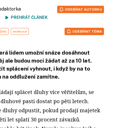
redaktorka
ODEBÍRAT AUTORKU
ení
PŘEHRÁT ČLÁNEK
žení
exekuce
ODEBÍRAT TÉMA
terá lidem umožní snáze dosáhnout
j ale budou moci žádat až za 10 let.
t splácení vyhnout, i když by na to
h na oddlužení zamítne.
ládají splácet dluhy více věřitelům, se
luhové pasti dostat po pěti letech.
 dluhy odpustit, pokud prodají majetek
i let splatí 30 procent závazků.