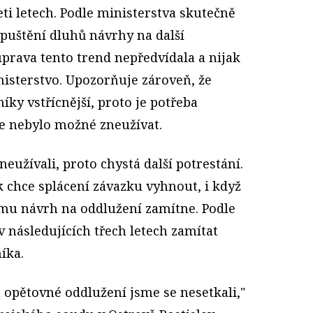
ti letech. Podle ministerstva skutečně
dpuštění dluhů návrhy na další
úprava tento trend nepředvídala a nijak
inisterstvo. Upozorňuje zároveň, že
ky vstřícnější, proto je potřeba
 je nebylo možné zneužívat.
zneužívali, proto chystá další potrestání.
k chce splácení závazku vyhnout, i když
 mu návrh na oddlužení zamítne. Podle
 následujících třech letech zamítat
íka.
opětovné oddlužení jsme se nesetkali,"