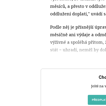
měsíců, a přesto v oddluže
oddlužení doplatí," uvádí 
Podle něj je přísnější úpr
měsíčně ani výdaje a odmě
výživné a spoléhá přitom, ž
stát − uhradí, neměl by do
Chc
Ještě na 
PŘEDPLAT