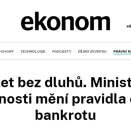
PŘ
HOVORY
TECHNOLOGIE
PODCASTY
DĚJINY BYZNYSU
PRÁVNÍ 
 let bez dluhů. Minis
nosti mění pravidla
bankrotu