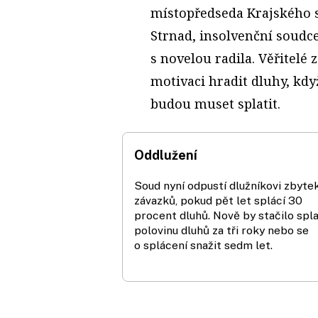
místopředseda Krajského 
Strnad, insolvenční soudc
s novelou radila. Věřitelé z
motivaci hradit dluhy, kd
budou muset splatit.
Oddlužení
Soud nyní odpustí dlužníkovi zbyte
závazků, pokud pět let splácí 30
procent dluhů. Nově by stačilo spla
polovinu dluhů za tři roky nebo se
o splácení snažit sedm let.