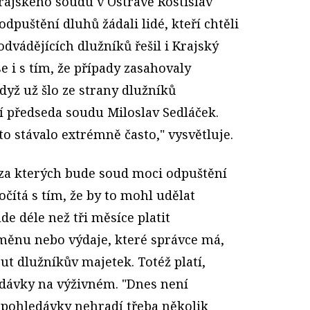
rajského soudu v Ostravě Rostislav
odpuštění dluhů žádali lidé, kteří chtěli
odvádějících dlužníků řešil i Krajský
se i s tím, že případy zasahovaly
když už šlo ze strany dlužníků
í předseda soudu Miloslav Sedláček.
to stávalo extrémně často," vysvětluje.
 za kterých bude soud moci odpuštění
očítá s tím, že by to mohl udělat
de déle než tři měsíce platit
měnu nebo výdaje, které správce má,
t dlužníkův majetek. Totéž platí,
dávky na výživném. "Dnes není
o pohledávky nehradí třeba několik