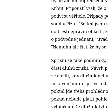
uvádí ale místopředseda K
Krhut. Připouští však, že o 
podvést věřitele. Případy p
soud v Plzni. "Setkal jsem 
do trestněprávní oblasti, 
o podvodné jednání," uvád
"Nemohu ale říct, že by se 
Zpřísní se také podmínky,
části dluhů zrušit. Návrh p
ve chvíli, kdy dlužník nebu
insolvenčnímu správci od
pokud jde třeba prohlédnou
pokud nebude platit pohle
vyloučeno, že dlužník tyt