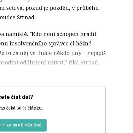
ní setrvá, pokud je později, v průběhu
soudce Strnad.
ava namístě. "Kdo není schopen hradit
nu insolvenčního správce či běžné
e to za něj ve finále někdo jiný − nejspíš
brodiní oddlužení užívat," říká Strnad.
ete číst dál?
vás čeká 30 % článku.
IT ZA 39 KČ MĚSÍČNĚ