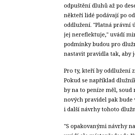
odpuštění dluhů až po dese
někteří lidé podávají po o
oddlužení. "Platná právní 
jej nereflektuje," uvádí m
podmínky budou pro dlužní
nastavit pravidla tak, aby
Pro ty, kteří by oddlužení 
Pokud se například dlužní
by na to peníze měl, soud
nových pravidel pak bude v
i další návrhy tohoto dlužn
"S opakovanými návrhy na 