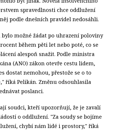
 mohlo být jinak. Novela insolvenčního
rstvem spravedlnosti chce oddlužení
na něj podle dnešních pravidel nedosáhli.
 bylo možné žádat po uhrazení poloviny
procent během pěti let nebo poté, co se
lácení alespoň snažit. Podle ministra
ikána (ANO) zákon otevře cestu lidem,
nes dostat nemohou, přestože se o to
e," říká Pelikán. Změnu odsouhlasila
jednávat poslanci.
ají soudci, kteří upozorňují, že je zavalí
ádostí o oddlužení. "Za soudy se bojíme
užení, chybí nám lidé i prostory," říká