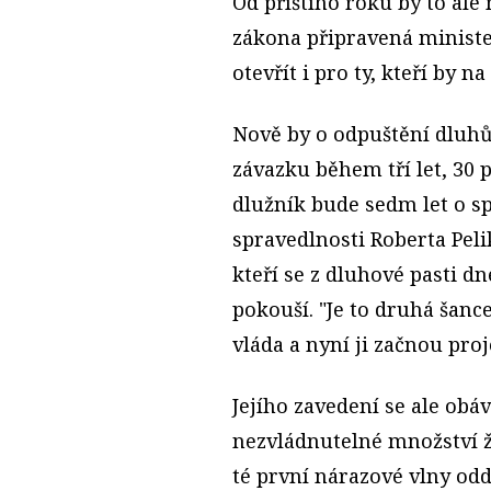
Od příštího roku by to ale
zákona připravená ministe
otevřít i pro ty, kteří by 
Nově by o odpuštění dluhů
závazku během tří let, 30 
dlužník bude sedm let o sp
spravedlnosti Roberta Pel
kteří se z dluhové pasti d
pokouší. "Je to druhá šanc
vláda a nyní ji začnou pro
Jejího zavedení se ale obáv
nezvládnutelné množství ž
té první nárazové vlny oddl